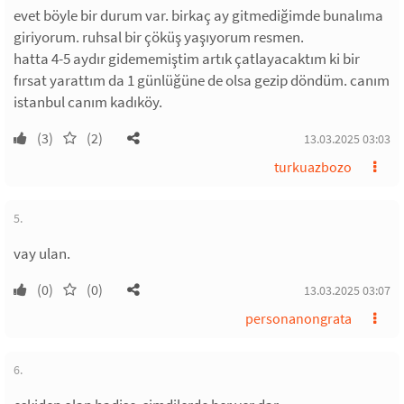
evet böyle bir durum var. birkaç ay gitmediğimde bunalıma
giriyorum. ruhsal bir çöküş yaşıyorum resmen.
hatta 4-5 aydır gidememiştim artık çatlayacaktım ki bir
fırsat yarattım da 1 günlüğüne de olsa gezip döndüm. canım
istanbul canım kadıköy.
(3)
(2)
13.03.2025 03:03
turkuazbozo
5.
vay ulan.
(0)
(0)
13.03.2025 03:07
personanongrata
6.