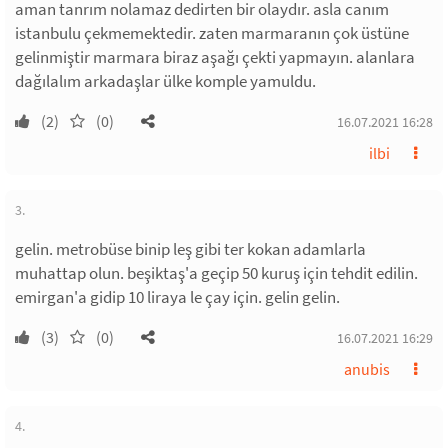
aman tanrım nolamaz dedirten bir olaydır. asla canım
istanbulu çekmemektedir. zaten marmaranın çok üstüne
gelinmiştir marmara biraz aşağı çekti yapmayın. alanlara
dağılalım arkadaşlar ülke komple yamuldu.
(2)
(0)
16.07.2021 16:28
ilbi
3.
gelin. metrobüse binip leş gibi ter kokan adamlarla
muhattap olun. beşiktaş'a geçip 50 kuruş için tehdit edilin.
emirgan'a gidip 10 liraya le çay için. gelin gelin.
(3)
(0)
16.07.2021 16:29
anubis
4.