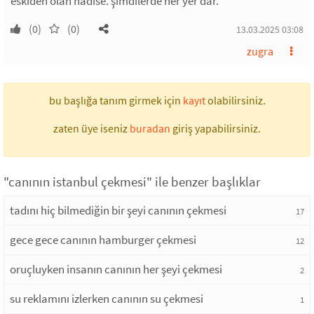
eskiden olan hadise. şimdilerde her yer dar.
(0)
(0)
13.03.2025 03:08
zugra
bu başlığa tanım girmek için
kayıt
olabilirsiniz.
zaten üye iseniz
buradan
giriş yapabilirsiniz.
"canının istanbul çekmesi" ile benzer başlıklar
tadını hiç bilmediğin bir şeyi canının çekmesi
17
gece gece canının hamburger çekmesi
12
oruçluyken insanın canının her şeyi çekmesi
2
su reklamını izlerken canının su çekmesi
1