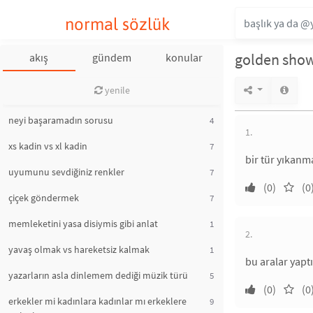
normal sözlük
golden sho
akış
gündem
konular
yenile
neyi başaramadın sorusu
4
1.
xs kadin vs xl kadin
7
bir tür yıkanm
uyumunu sevdiğiniz renkler
7
(0)
(0
çiçek göndermek
7
memleketini yasa disiymis gibi anlat
1
2.
yavaş olmak vs hareketsiz kalmak
1
bu aralar yap
yazarların asla dinlemem dediği müzik türü
5
(0)
(0
erkekler mi kadınlara kadınlar mı erkeklere
9