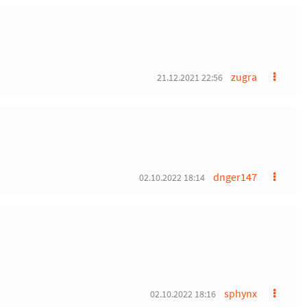
zugra
21.12.2021 22:56
dnger147
02.10.2022 18:14
sphynx
02.10.2022 18:16