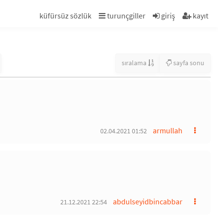
küfürsüz sözlük
turunçgiller
giriş
kayıt
sıralama
sayfa sonu
armullah
02.04.2021 01:52
abdulseyidbincabbar
21.12.2021 22:54