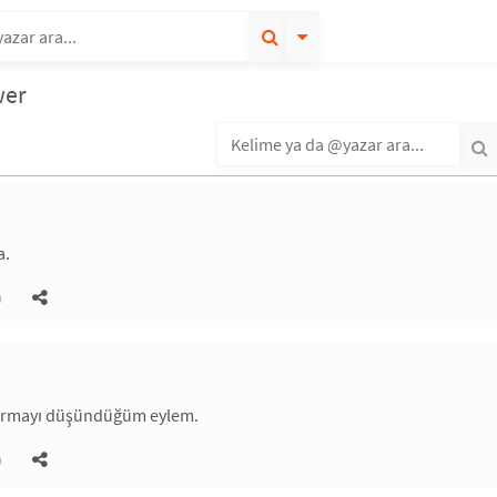
wer
a.
)
tırmayı düşündüğüm eylem.
)