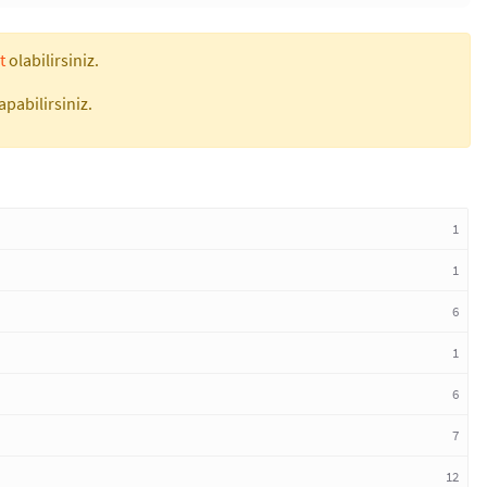
t
olabilirsiniz.
apabilirsiniz.
1
1
6
1
6
7
12