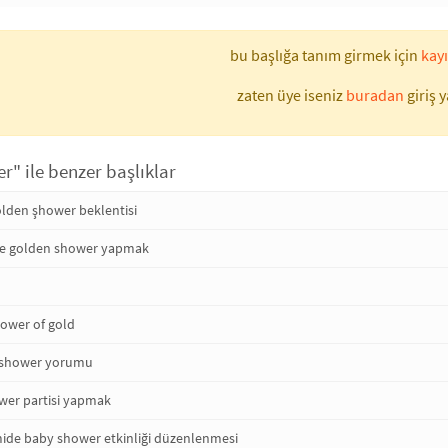
bu başlığa tanım girmek için
kayı
zaten üye iseniz
buradan
giriş y
" ile benzer başlıklar
olden şhower beklentisi
de golden shower yapmak
ower of gold
 shower yorumu
wer partisi yapmak
amide baby shower etkinliği düzenlenmesi