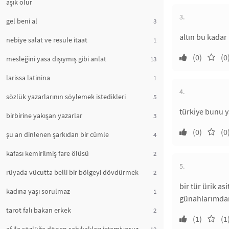
aşık olur
3.
gel beni al
3
altın bu kadar 
nebiye salat ve resule itaat
1
(0)
(0
mesleğini yasa dışıymış gibi anlat
13
larissa latinina
1
4.
sözlük yazarlarının söylemek istedikleri
5
türkiye bunu y
birbirine yakışan yazarlar
3
(0)
(0
şu an dinlenen şarkıdan bir cümle
4
kafası kemirilmiş fare ölüsü
2
5.
rüyada vücutta belli bir bölgeyi dövdürmek
2
bir tür ürik asi
kadına yaşı sorulmaz
1
günahlarımdan
tarot falı bakan erkek
2
(1)
(1
12