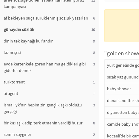
af ile sözlüğe dönen sabıkalıları istemiyoruz
kampanyası
af bekleyen suça sürüklenmiş sözlük yazarları
6
günaydın sözlük
10
dinin tek kaynağı kur'andır
9
"golden shower
kız neşesi
8
evde kertenkele gören hanıma geldikleri gibi
3
yurt genelinde g
giderler demek
sıcak yaz günün
turktorrent
1
baby shower
ai agent
1
danaë and the sh
ismail yk'nın hepimizin gençlik aşkı olduğu
3
gerçeği
diyanetten baby
bir kızı aşık edip terk etmenin verdiği huzur
8
camide baby sho
semih saygıner
2
kocaeli’de bir c