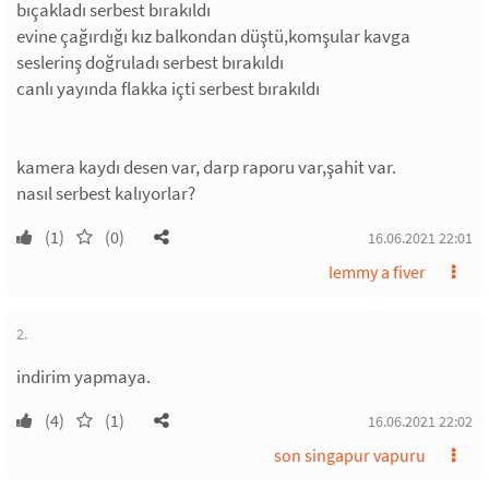
bıçakladı serbest bırakıldı
evine çağırdığı kız balkondan düştü,komşular kavga
seslerinş doğruladı serbest bırakıldı
canlı yayında flakka içti serbest bırakıldı
kamera kaydı desen var, darp raporu var,şahit var.
nasıl serbest kalıyorlar?
(1)
(0)
16.06.2021 22:01
lemmy a fiver
2.
indirim yapmaya.
(4)
(1)
16.06.2021 22:02
son singapur vapuru