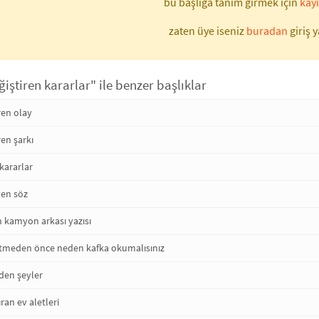
bu başlığa tanım girmek için
kayı
zaten üye iseniz
buradan
giriş y
ğiştiren kararlar" ile benzer başlıklar
ren olay
ren şarkı
 kararlar
yen söz
n kamyon arkası yazısı
tmeden önce neden kafka okumalısınız
den şeyler
ıran ev aletleri