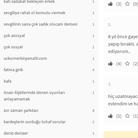
katı sadakat bekleyen erkek
1
(3)
(0
sevgiliye rahat ol komutu vermek
1
sevgilinin sana çok sadık olucam demesi
1
2.
çok asosyal
1
8 yıl önce gay
yapıp bıraktı.
çok sosyal
1
ediyorum..
uckornerbirpenalti.com
1
(4)
(2
fatma girik
4
kafa
1
3.
insan ilişkilerinde dönen oyunları
1
hiç uzatmayac
anlayamamak
evlendim ve ha
zor zaman şarkıları
8
(5)
(1
kardeşlerin sorduğu tuhaf sorular
2
deniz denizer
1