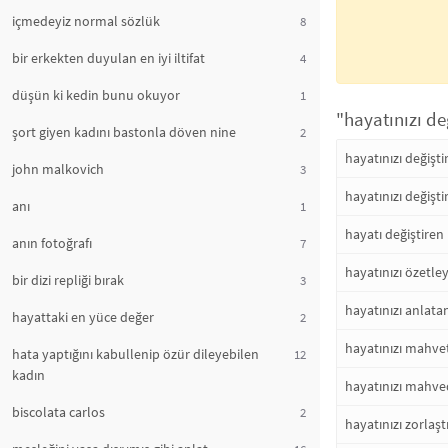
içmedeyiz normal sözlük
8
bir erkekten duyulan en iyi iltifat
4
düşün ki kedin bunu okuyor
1
"hayatınızı de
şort giyen kadını bastonla döven nine
2
hayatınızı değişti
john malkovich
3
hayatınızı değişti
anı
1
hayatı değiştiren
anın fotoğrafı
7
hayatınızı özetle
bir dizi repliği bırak
3
hayatınızı anlata
hayattaki en yüce değer
2
hayatınızı mahve
hata yaptığını kabullenip özür dileyebilen
12
kadın
hayatınızı mahve
biscolata carlos
2
hayatınızı zorlaşt