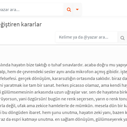
eğiştiren kararlar
aslında hayatın bize taktığı o tuhaf sınavlardır. acaba doğru mu yap
lp, hem de çevrendeki sesler aynı anda mikrofon açmış gibidir. işt
felsefesi. gerçek dönüşüm, kararsızlığın ortasında saklıdır. biraz da
i yaratmak ise tam bir sanat. herkes picasso olamaz, ama kendi h
li gülümsemesinin arkasında uzun uğraşlar var. sen de hayatına birka
rüyorsun, yani özgürsün! bugün ne renk seçersen, yarın o renk to
la değil, ufak ama zekice hamlelerle de mümkün. mesela dün bir kara
i bu döngüden ibaret. hem şunu unutma, hayatın zeki yanı, bazen ken
biraz da espri katmayı unutma. en sağlam dönüşüm, gülümseyerek 