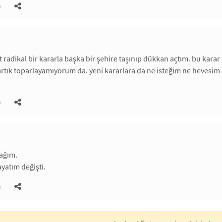
)
et radikal bir kararla başka bir şehire taşınıp dükkan açtım. bu kar
 artık toparlayamıyorum da. yeni kararlara da ne isteğim ne hevesim
)
ağım.
yatım değişti.
)