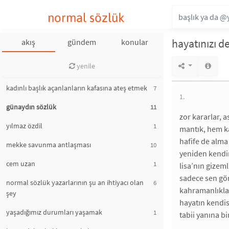
normal sözlük
hayatınızı d
akış
gündem
konular
yenile
kadınlı başlık açanlanların kafasına ateş etmek
7
1.
günaydın sözlük
11
zor kararlar, 
yılmaz özdil
1
mantık, hem ka
hafife de alma 
mekke savunma antlaşması
10
yeniden kendin
cem uzan
1
lisa’nın gizem
sadece sen gö
normal sözlük yazarlarının şu an ihtiyacı olan
6
kahramanlıklar
şey
hayatın kendis
yaşadığımız durumları yaşamak
1
tabii yanına 