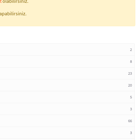
t
olabilirsiniz.
apabilirsiniz.
2
8
23
20
5
3
66
3