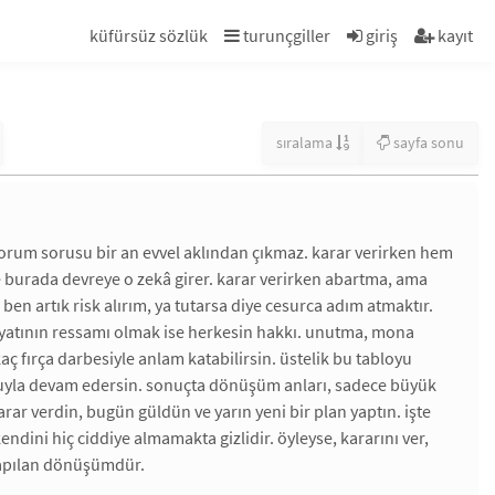
küfürsüz sözlük
turunçgiller
giriş
kayıt
sıralama
sayfa sonu
ıyorum sorusu bir an evvel aklından çıkmaz. karar verirken hem
e burada devreye o zekâ girer. karar verirken abartma, ama
 ben artık risk alırım, ya tutarsa diye cesurca adım atmaktır.
ayatının ressamı olmak ise herkesin hakkı. unutma, mona
ç fırça darbesiyle anlam katabilirsin. üstelik bu tabloyu
nuyla devam edersin. sonuçta dönüşüm anları, sadece büyük
r verdin, bugün güldün ve yarın yeni bir plan yaptın. işte
dini hiç ciddiye almamakta gizlidir. öyleyse, kararını ver,
yapılan dönüşümdür.