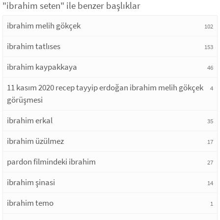
"ibrahim seten" ile benzer başlıklar
ibrahim melih gökçek
102
ibrahim tatlıses
153
ibrahim kaypakkaya
46
11 kasım 2020 recep tayyip erdoğan ibrahim melih gökçek
4
görüşmesi
ibrahim erkal
35
ibrahim üzülmez
17
pardon filmindeki ibrahim
27
ibrahim şinasi
14
ibrahim temo
1