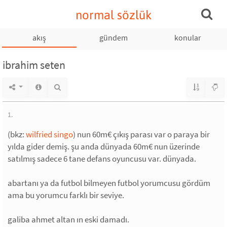
normal sözlük
akış
gündem
konular
ibrahim seten
1.
(bkz:
wilfried singo
) nun 60m€ çıkış parası var o paraya bir
yılda gider demiş. şu anda dünyada 60m€ nun üzerinde
satılmış sadece 6 tane defans oyuncusu var. dünyada.
abartanı ya da futbol bilmeyen futbol yorumcusu gördüm
ama bu yorumcu farklı bir seviye.
galiba ahmet altan ın eski damadı.