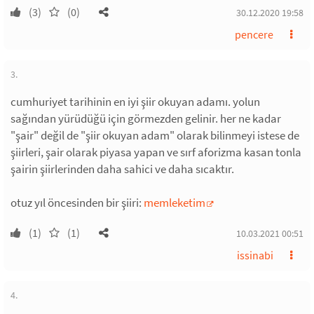
(3)
(0)
30.12.2020 19:58
pencere
3.
cumhuriyet tarihinin en iyi şiir okuyan adamı. yolun
sağından yürüdüğü için görmezden gelinir. her ne kadar
"şair" değil de "şiir okuyan adam" olarak bilinmeyi istese de
şiirleri, şair olarak piyasa yapan ve sırf aforizma kasan tonla
şairin şiirlerinden daha sahici ve daha sıcaktır.
otuz yıl öncesinden bir şiiri:
memleketim
(1)
(1)
10.03.2021 00:51
issinabi
4.