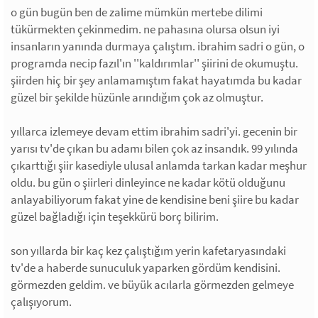
o gün bugün ben de zalime mümkün mertebe dilimi
tükürmekten çekinmedim. ne pahasına olursa olsun iyi
insanların yanında durmaya çalıştım. ibrahim sadri o gün, o
programda necip fazıl'ın ''kaldırımlar'' şiirini de okumuştu.
şiirden hiç bir şey anlamamıştım fakat hayatımda bu kadar
güzel bir şekilde hüzünle arındığım çok az olmuştur.
yıllarca izlemeye devam ettim ibrahim sadri'yi. gecenin bir
yarısı tv'de çıkan bu adamı bilen çok az insandık. 99 yılında
çıkarttığı şiir kasediyle ulusal anlamda tarkan kadar meşhur
oldu. bu gün o şiirleri dinleyince ne kadar kötü olduğunu
anlayabiliyorum fakat yine de kendisine beni şiire bu kadar
güzel bağladığı için teşekkürü borç bilirim.
son yıllarda bir kaç kez çalıştığım yerin kafetaryasındaki
tv'de a haberde sunuculuk yaparken gördüm kendisini.
görmezden geldim. ve büyük acılarla görmezden gelmeye
çalışıyorum.