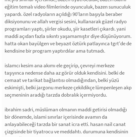
eğitim temalı video filmlerinde oyunculuk, bazen sunuculuk
yapardı. özel radyoların açıldığı 90'ların başıyla beraber
diksiyonunu ve allah vergisi sesini, kullanarak güzel radyo
programları yaptı, şiirler okudu, şiir kasetleri çıkardı. yani
maddi açıdan fazla sıkıntı yaşamamıştır diye düşünüyorum.
hatta okan bayülgen ve beyazıt öztürk patlayınca tgrt'de de
kendisine bir program yaptırdılar ama tutmadı.
islamcı kesim ana akımı ele geçirip, çevreyi merkeze
taşıyınca nedense daha az görür olduk kendisini. belki de
cemaat ve tarikat bağlantısı olmadığından, belki yüzü
eskimişti, belki jargonu merkeze çekildikçe lümpenleşen akp
seçmeninin aradığı tarzda dobralık içermiyordu.
ibrahim sadri, müslüman olmanın maddi getirisi olmadığı
bir dönemde, islami sınırlar içerisinde avamın da
anlayabileceği tarzda bir sanat icra etti. hasan nail canat
çizgisinde bir tiyatrocu ve meddahtı. durumuna kendisinin