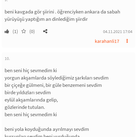
beni kavgada gör şiirini . öğrenciyken ankara da sabah
yürüyüşü yaptığım an dinlediğim şiirdir
(1)
(0)
04.11.2021 17:04
karahanli17
10.
ben seni hiç sevmedim ki
yorgun akşamlarda söylediğimiz şarkıları sevdim
bir çiçeğe gülmeni, bir güle benzemeni sevdim
birde yıldızları sevdim
eylül akşamlarında gelip,
gözlerinde tutulan.
ben seni hiç sevmedim ki
beni yola koyduğunda ayrılmayı sevdim
kurşunları sevdim beni vurduğunda