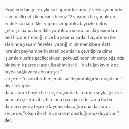
95 yılında bir gece uykusuzluğumda kanal 7 televizyonunda
izledim ilk defa kendisini. henüz 12 yaşında bir çocuktum.
tv'de ki bu komikler yapan sempatik abiyi izlemek iyi
gelmişti bana. komiklik yaptıktan sonra, on iki yaşımdan
beri hiç unutmadığım ve bu yaşıma kadar hayatımın her
alanında yaşam felsefesi yaptığım bir menkıbe anlattı.
ibrahim peyhamberin etrafı odunlarla çevrilip yakılma
işlemlemlerine geçilecekken, gökyüzünden bir serçe ağzında
bir kıymık parçası atar. ibrahim der ki ''o attığın kıymık ne
fayda sağlayacak bu ateşe?''
serçe de ''olsun ibrahim, maksad düşmanlığımız duyulsun''
diye cevaplar.
daha sonra başka bir serçe ağzında bir damla suyla gelir ve
bunu ateşe atar. ibrahim ona teşekkür eder ama bu bir
damla suyun ateşe ne faydası olacağını ona da sorar.
serçe de; ''olsun ibrahim, maksat dostluğumuz duyulsun''
der.