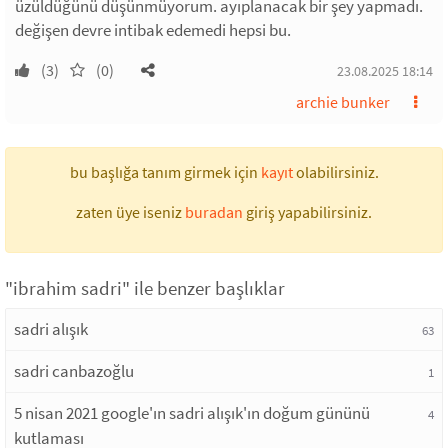
üzüldüğünü düşünmüyorum. ayıplanacak bir şey yapmadı.
değişen devre intibak edemedi hepsi bu.
(3)
(0)
23.08.2025 18:14
archie bunker
bu başlığa tanım girmek için
kayıt
olabilirsiniz.
zaten üye iseniz
buradan
giriş yapabilirsiniz.
"ibrahim sadri" ile benzer başlıklar
sadri alışık
63
sadri canbazoğlu
1
5 nisan 2021 google'ın sadri alışık'ın doğum gününü
4
kutlaması