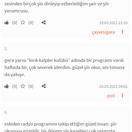
sesinden birçok şiir dinleyip ezberlediğim şair ve şiir
yorumcusu.
(0)
(0)
19.03.2021 21:16
çayvesigara
5.
gece yarısı “kırık kalpler kulübü” adında bir programı vardı
haftada bir, çok severek izlerdim. güzel şiir okur, ses tonuna
da yakışır.
(0)
(0)
20.03.2021 09:02
poli
6.
eskiden radyo programını takip ettiğim güzel insan. şiir
okuması güzeldir. bir dönem şiir kasetleri çok satmıştır.