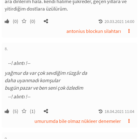
ara dinlerim hala. kendi halime şükreder, geçen yıllara ve
yitirdiğim dostlara üzülürüm.
(0)
(0)
20.03.2021 14:00
antonius blockun silahtarı
8.
yağmur da var çok sevdiğim rüzgâr da
daha uyanmadı komşular
bugün pazar ve ben seni çok özledim
(5)
(1)
18.04.2021 11:04
umurumda bile olmaz nükleer denemeler
9.