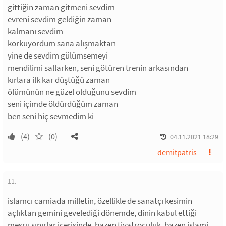
gittiğin zaman gitmeni sevdim
evreni sevdim geldiğin zaman
kalmanı sevdim
korkuyordum sana alışmaktan
yine de sevdim gülümsemeyi
mendilimi sallarken, seni götüren trenin arkasından
kırlara ilk kar düştüğü zaman
ölümünün ne güzel olduğunu sevdim
seni içimde öldürdüğüm zaman
ben seni hiç sevmedim ki
(4)
(0)
04.11.2021 18:29
demitpatris
11.
islamcı camiada milletin, özellikle de sanatçı kesimin
açlıktan gemini gevelediği dönemde, dinin kabul ettiği
meşru sınırlar içerisinde, bazen tiyatroculuk, bazen islami