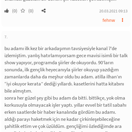
(0)
(0)
20.03.2021 09:13
fehnw
7.
bu adamı ilk kez bir arkadaşımın tavsiyesiyle kanal 7’de
izlemiştim. yanlış hatırlamıyorsam gece mavisi isimli bir talk
show yapıyor, programda şiirler de okuyordu. 90’ların
sonunda, ilk gençlik heyecanıyla şiirler okuyup yazdığım
zamanlarda daha da meşhur oldu bu adam. atilla ilhan’ın
“iyi okuyor kerata” dediği yıllardı. kasetlerini hatta kitabını
bile almıştım.
sonra her güzel şey gibi bu adam da bitti. bittikçe, yok olma
korkusuyla olmayacak işler yaptı. yıllar evvel bir tatil sabahı
erken saatlerde bir haber kanalında gördüm bu adamı.
aldığı parayı haketmek için ne kadar çirkinleşebileceğine
şahitlik ettim ve çok üzüldüm. gençliğimi özlediğimde ara