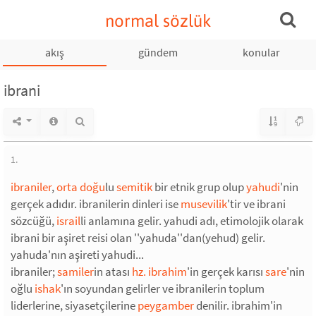
normal sözlük
akış
gündem
konular
ibrani
1.
ibraniler
,
orta doğu
lu
semitik
bir etnik grup olup
yahudi
'nin
gerçek adıdır. ibranilerin dinleri ise
musevilik
'tir ve ibrani
sözcüğü,
israil
li anlamına gelir. yahudi adı, etimolojik olarak
ibrani bir aşiret reisi olan ''yahuda''dan(yehud) gelir.
yahuda'nın aşireti yahudi...
ibraniler;
samiler
in atası
hz. ibrahim
'in gerçek karısı
sare
'nin
oğlu
ishak
'ın soyundan gelirler ve ibranilerin toplum
liderlerine, siyasetçilerine
peygamber
denilir. ibrahim'in