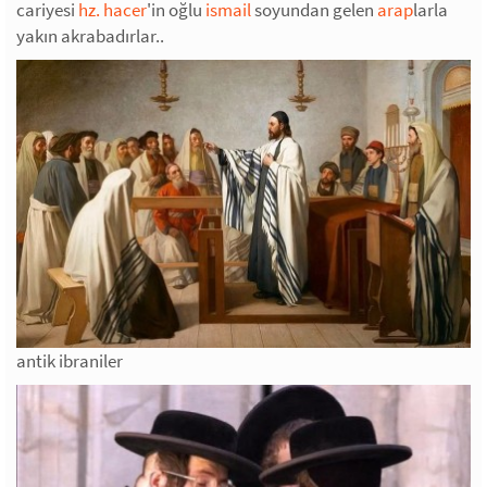
cariyesi
hz. hacer
'in oğlu
ismail
soyundan gelen
arap
larla
yakın akrabadırlar..
antik ibraniler