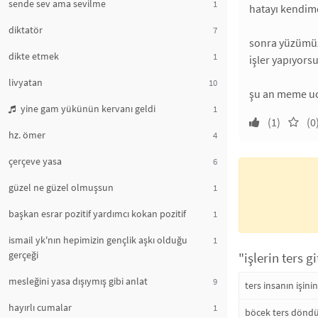
sende sev ama sevilme
1
hatayı kendimd
diktatör
7
sonra yüzümüz
dikte etmek
1
işler yapıyors
livyatan
10
şu an meme uc
yine gam yükünün kervanı geldi
1
(1)
(0
hz. ömer
4
çerçeve yasa
6
güzel ne güzel olmuşsun
1
başkan esrar pozitif yardımcı kokan pozitif
1
ismail yk'nın hepimizin gençlik aşkı olduğu
1
gerçeği
"işlerin ters g
mesleğini yasa dışıymış gibi anlat
9
ters insanın işini
hayırlı cumalar
1
böcek ters döndü