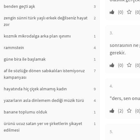
benden geçti aşk
3
(0)
(0
zengin sünni türk yaşlı erkek değilseniz hayat
2
zor
3.
kozmik mikrodalga arka plan ışınımı
1
sonrasının ne
rammstein
4
gerekir.
güne bira ile başlamak
1
(0)
(0
af ile sözlüğe dönen sabıkalıları istemiyoruz
7
kampanyası
4.
hayatında hiç çiçek almamış kadın
9
"ders, sen on
yazarların asla dinlemem dediği müzik türü
4
(2)
(0
banane toplumu olduk
1
ürünü ucuz satan yer ve şirketlerin şikayet
1
edilmesi
5.