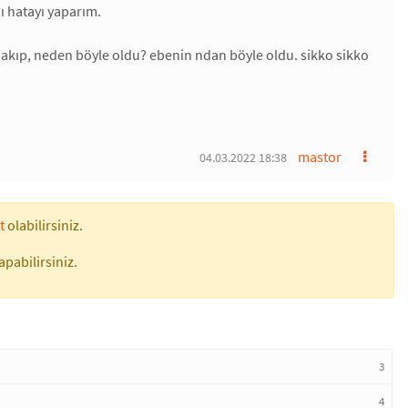
ı hatayı yaparım.
akıp, neden böyle oldu? ebenin ndan böyle oldu. sikko sikko
mastor
04.03.2022 18:38
t
olabilirsiniz.
apabilirsiniz.
3
4