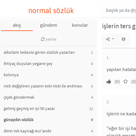
normal sözlük
işlerin ters 
akış
gündem
konular
yenile
alkolizm tedavisi gören sözlük yazarları
1
1.
ihtiyaç duyulan yegane şey
6
yapılan hatala
kolonya
4
(0)
(0
nick değiştiren yazarın eski nicki ile anılması
6
çiçek göndermek
4
2.
gelmiş geçmiş en iyi 50 yazar
12
işlerin ne kad
günaydın sözlük
9
"eğer bir işi h
dinin tek kaynağı kur'andır
4
olasılık gerçek