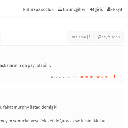
küfürsüz sözlük
turunçgiller
giriş
kayıt
sıralama
sayfa sonu
kalarının da payı olabilir.
anonim hesap
14.12.2020 20:52
ir. fakat murphy üstad demiş ki,
stenmeyen sonuçlar veya felaket doğuracaksa; kesinlikle bu