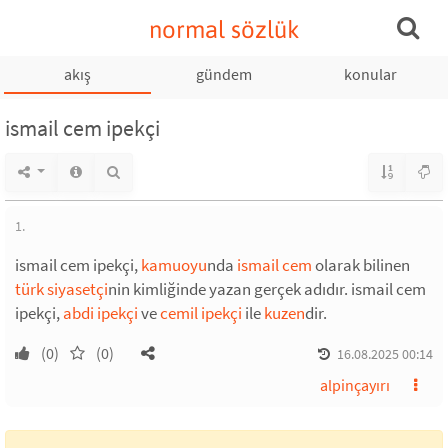
normal sözlük
akış
gündem
konular
ismail cem ipekçi
1.
ismail cem ipekçi,
kamuoyu
nda
ismail cem
olarak bilinen
türk
siyasetçi
nin kimliğinde yazan gerçek adıdır. ismail cem
ipekçi,
abdi ipekçi
ve
cemil ipekçi
ile
kuzen
dir.
(0)
(0)
16.08.2025 00:14
alpinçayırı