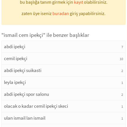
bu başlığa tanım girmek için
kayıt
olabilirsiniz.
zaten üye iseniz
buradan
giriş yapabilirsiniz.
"ismail cem ipekçi" ile benzer başlıklar
abdi ipekçi
7
cemil ipekçi
10
abdi ipekçi suikasti
2
leyla ipekçi
1
abdi ipekçi spor salonu
2
olacak o kadar cemil ipekçi skeci
1
ulan ismail lan ismail
1