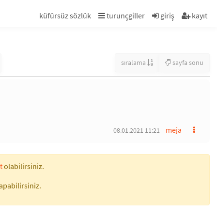
küfürsüz sözlük
turunçgiller
giriş
kayıt
sıralama
sayfa sonu
meja
08.01.2021 11:21
t
olabilirsiniz.
apabilirsiniz.