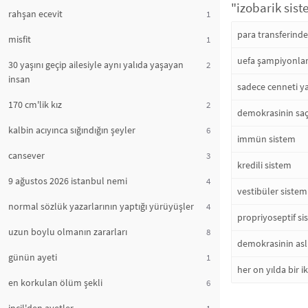
"izobarik sist
rahşan ecevit
1
para transferinde
misfit
1
uefa şampiyonlar l
30 yaşını geçip ailesiyle aynı yalıda yaşayan
2
insan
sadece cenneti y
170 cm'lik kız
2
demokrasinin saç
kalbin acıyınca sığındığın şeyler
6
immün sistem
cansever
3
kredili sistem
9 ağustos 2026 istanbul nemi
4
vestibüler sistem
normal sözlük yazarlarının yaptığı yürüyüşler
4
propriyoseptif si
uzun boylu olmanın zararları
8
demokrasinin asl
günün ayeti
1
her on yılda bir i
en korkulan ölüm şekli
6
1