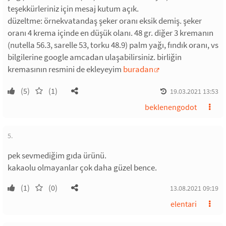
teşekkürleriniz için mesaj kutum açık.
düzeltme: örnekvatandaş şeker oranı eksik demiş. şeker
oranı 4 krema içinde en düşük olanı. 48 gr. diğer 3 kremanın
(nutella 56.3, sarelle 53, torku 48.9) palm yağı, fındık oranı, vs
bilgilerine google amcadan ulaşabilirsiniz. birliğin
kremasının resmini de ekleyeyim
buradan
(5)
(1)
19.03.2021 13:53
beklenengodot
5.
pek sevmediğim gıda ürünü.
kakaolu olmayanlar çok daha güzel bence.
(1)
(0)
13.08.2021 09:19
elentari