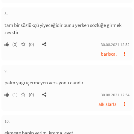
8.
tam bir sözlükçü yiyeceğidir bunu yerken sözlüğe girmek
zevktir
(0)
(0)
30.08.2021 12:52
bariscal
9.
palm yağı içermeyen versiyonu candır.
(1)
(0)
30.08.2021 12:54
alkislarla
10.
ekmege banip yerim. krema. evet.