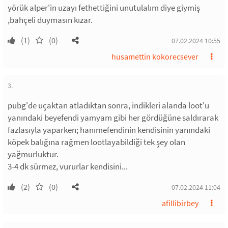
yörük alper'in uzayı fethettiğini unutulalım diye giymiş
,bahçeli duymasın kızar.
(1)
(0)
07.02.2024 10:55
husamettin kokorecsever
3.
pubg'de uçaktan atladıktan sonra, indikleri alanda loot'u
yanındaki beyefendi yamyam gibi her gördüğüne saldırarak
fazlasıyla yaparken; hanımefendinin kendisinin yanındaki
köpek balığına rağmen lootlayabildiği tek şey olan
yağmurluktur.
3-4 dk sürmez, vururlar kendisini...
(2)
(0)
07.02.2024 11:04
afillibirbey