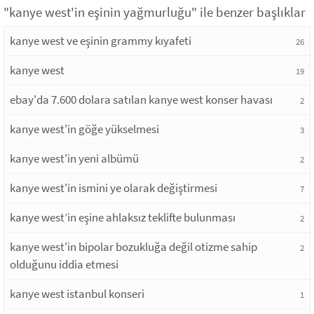
"kanye west'in eşinin yağmurluğu" ile benzer başlıklar
kanye west ve eşinin grammy kıyafeti
26
kanye west
19
ebay'da 7.600 dolara satılan kanye west konser havası
2
kanye west'in göğe yükselmesi
3
kanye west'in yeni albümü
2
kanye west'in ismini ye olarak değiştirmesi
7
kanye west’in eşine ahlaksız teklifte bulunması
2
kanye west'in bipolar bozukluğa değil otizme sahip
2
olduğunu iddia etmesi
kanye west istanbul konseri
1