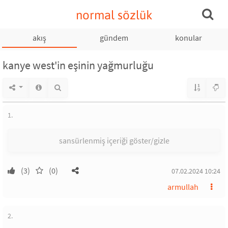
normal sözlük
akış
gündem
konular
kanye west'in eşinin yağmurluğu
1.
sansürlenmiş içeriği göster/gizle
(3)
(0)
07.02.2024 10:24
armullah
2.