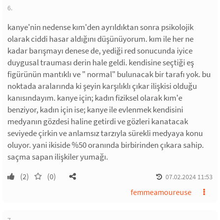
6.
kanye'nin nedense kım'den ayrıldıktan sonra psikolojik
olarak ciddi hasar aldığını düşünüyorum. kım ile her ne
kadar barışmayı denese de, yediği red sonucunda iyice
duygusal trauması derin hale geldi. kendisine seçtiği eş
figürünün mantıklı ve " normal" bulunacak bir tarafı yok. bu
noktada aralarında ki şeyin karşılıklı çıkar ilişkisi olduğu
kanısındayım. kanye için; kadın fiziksel olarak kım'e
benziyor, kadın için ise; kanye ile evlenmek kendisini
medyanın gözdesi haline getirdi ve gözleri kanatacak
seviyede çirkin ve anlamsız tarzıyla sürekli medyaya konu
oluyor. yani ikiside %50 oranında birbirinden çıkara sahip.
saçma sapan ilişkiler yumağı.
(2)
(0)
07.02.2024 11:53
femmeamoureuse