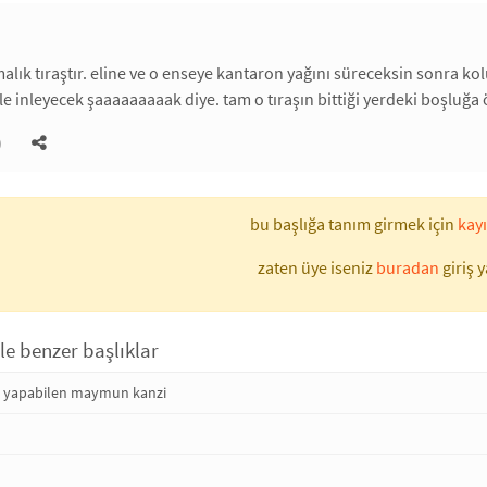
alık tıraştır. eline ve o enseye kantaron yağını süreceksin sonra ko
e inleyecek şaaaaaaaaak diye. tam o tıraşın bittiği yerdeki boşluğa ö
)
bu başlığa tanım girmek için
kayı
zaten üye iseniz
buradan
giriş y
ile benzer başlıklar
k yapabilen maymun kanzi