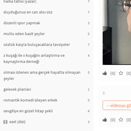
halka tatlısı (yazar)
7
duyduğunuz en can alıcı söz
7
düzenli spor yapmak
3
mutlu eden basit şeyler
5
sözlük kızıyla buluşacaklara tavsiyeler
7
z kuşağı ile x kuşağını anlaştırma ve
4
kaynaştırma derneği
olması istenen ama gerçek hayatta olmayan
5
(0)
(0
şeyler
gelecek planları
1
2.
romantik komedi izleyen erkek
5
sevgiliye en güzel hitap şekli
4
(0)
(0
ezel (dizi)
3