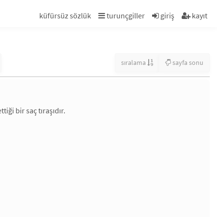
küfürsüz sözlük
turunçgiller
giriş
kayıt
sıralama
sayfa sonu
ttiği bir saç tıraşıdır.