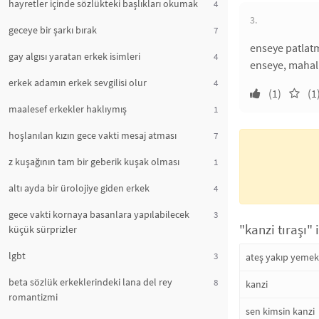
hayretler içinde sözlükteki başlıkları okumak
4
3.
geceye bir şarkı bırak
7
enseye patlatm
gay algısı yaratan erkek isimleri
4
enseye, mahall
erkek adamın erkek sevgilisi olur
4
(1)
(1
maalesef erkekler haklıymış
1
hoşlanılan kızın gece vakti mesaj atması
7
z kuşağının tam bir geberik kuşak olması
1
altı ayda bir ürolojiye giden erkek
4
gece vakti kornaya basanlara yapılabilecek
3
"kanzi tıraşı" 
küçük sürprizler
lgbt
3
ateş yakıp yeme
beta sözlük erkeklerindeki lana del rey
8
kanzi
romantizmi
sen kimsin kanzi