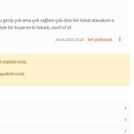
lu gerip çok ama çok sağlam çok dolu bir tokat atacaksın o
yle bir koyarım ki tokadı, ooof of of.
kel psikopat
28.04.2025 22:28
t
olabilirsiniz.
apabilirsiniz.
4
9
1