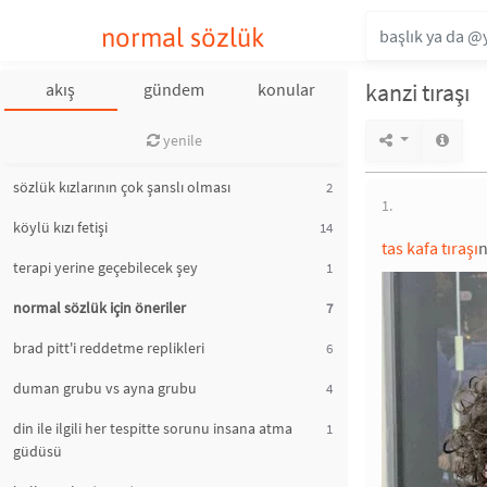
normal sözlük
kanzi tıraşı
akış
gündem
konular
yenile
sözlük kızlarının çok şanslı olması
2
1.
köylü kızı fetişi
14
tas kafa tıraşı
n
terapi yerine geçebilecek şey
1
normal sözlük için öneriler
7
brad pitt'i reddetme replikleri
6
duman grubu vs ayna grubu
4
din ile ilgili her tespitte sorunu insana atma
1
güdüsü