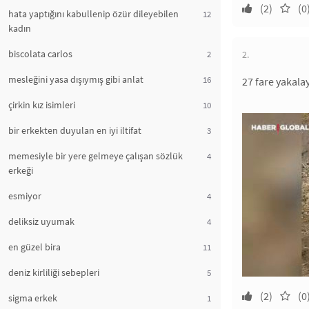
(2)
(0
hata yaptığını kabullenip özür dileyebilen
12
kadın
biscolata carlos
2
2.
mesleğini yasa dışıymış gibi anlat
16
27 fare yakala
çirkin kız isimleri
10
bir erkekten duyulan en iyi iltifat
3
memesiyle bir yere gelmeye çalışan sözlük
4
erkeği
esmiyor
4
deliksiz uyumak
4
en güzel bira
11
deniz kirliliği sebepleri
5
(2)
(0
sigma erkek
1