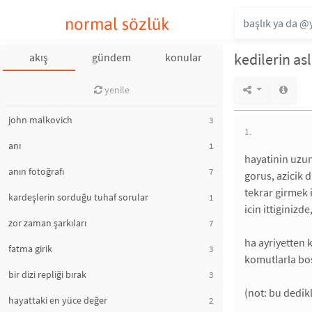
normal sözlük
kedilerin as
akış
gündem
konular
yenile
john malkovich
3
1.
anı
1
hayatinin uzun
anın fotoğrafı
7
gorus, azicik d
tekrar girmek 
kardeşlerin sorduğu tuhaf sorular
1
icin ittiginiz
zor zaman şarkıları
7
ha ayriyetten 
fatma girik
3
komutlarla bos
bir dizi repliği bırak
3
(not: bu dedik
hayattaki en yüce değer
2