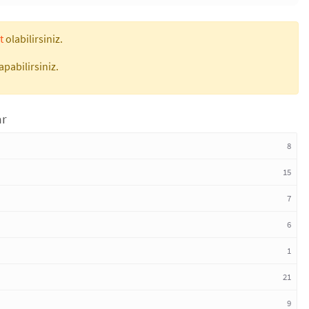
t
olabilirsiniz.
apabilirsiniz.
ar
8
15
7
6
1
21
9