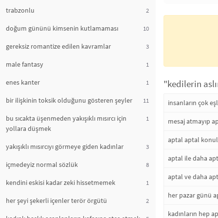
trabzonlu
2
doğum gününü kimsenin kutlamaması
10
gereksiz romantize edilen kavramlar
3
male fantasy
1
enes kanter
"kedilerin asl
1
bir ilişkinin toksik olduğunu gösteren şeyler
11
insanların çok eşl
bu sıcakta üşenmeden yakışıklı mısırcı için
1
mesaj atmayıp ap
yollara düşmek
aptal aptal konu
yakışıklı mısırcıyı görmeye giden kadınlar
3
aptal ile daha apt
içmedeyiz normal sözlük
8
aptal ve daha apt
kendini eskisi kadar zeki hissetmemek
1
her pazar günü a
her şeyi şekerli içenler terör örgütü
2
kadınların hep ap