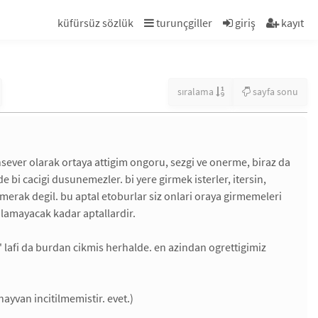
küfürsüz sözlük
turunçgiller
giriş
kayıt
sıralama
sayfa sonu
sever olarak ortaya attigim ongoru, sezgi ve onerme, biraz da
e bi cacigi dusunemezler. bi yere girmek isterler, itersin,
merak degil. bu aptal etoburlar siz onlari oraya girmemeleri
anlamayacak kadar aptallardir.
s' lafi da burdan cikmis herhalde. en azindan ogrettigimiz
ayvan incitilmemistir. evet.)