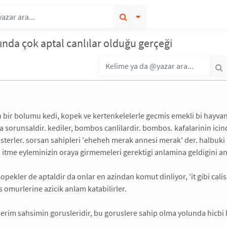
lında çok aptal canlılar olduğu gerçeği
 bir bolumu kedi, kopek ve kertenkelelerle gecmis emekli bi hayvan
a sorunsaldir. kediler, bombos canlilardir. bombos. kafalarinin icind
isterler. sorsan sahipleri 'eheheh merak annesi merak' der. halbuki 
de, itme eyleminizin oraya girmemeleri gerektigi anlamina geldigini 
kopekler de aptaldir da onlar en azindan komut dinliyor, 'it gibi cali
 omurlerine azicik anlam katabilirler.
lerim sahsimin gorusleridir, bu goruslere sahip olma yolunda hicbi h