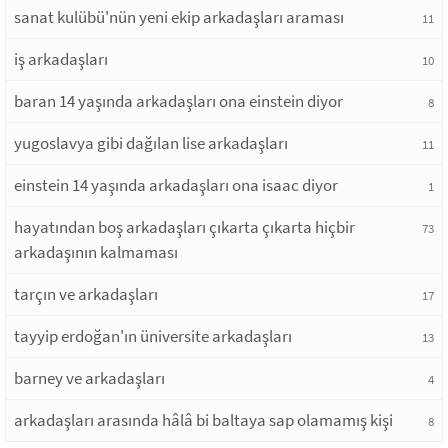
sanat kulübü'nün yeni ekip arkadaşları araması
11
iş arkadaşları
10
baran 14 yaşında arkadaşları ona einstein diyor
8
yugoslavya gibi dağılan lise arkadaşları
11
einstein 14 yaşında arkadaşları ona isaac diyor
1
hayatından boş arkadaşları çıkarta çıkarta hiçbir
73
arkadaşının kalmaması
tarçın ve arkadaşları
17
tayyip erdoğan'ın üniversite arkadaşları
13
barney ve arkadaşları
4
arkadaşları arasında hâlâ bi baltaya sap olamamış kişi
8