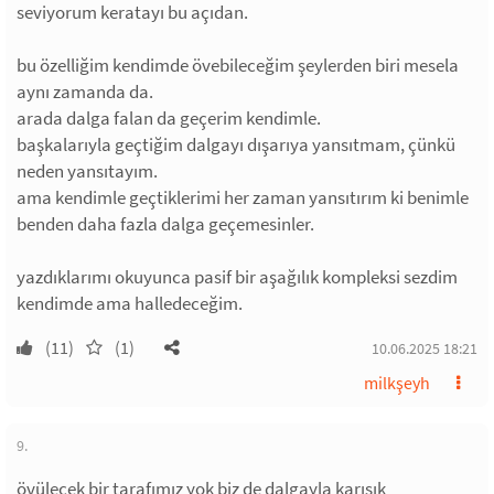
seviyorum keratayı bu açıdan.
bu özelliğim kendimde övebileceğim şeylerden biri mesela
aynı zamanda da.
arada dalga falan da geçerim kendimle.
başkalarıyla geçtiğim dalgayı dışarıya yansıtmam, çünkü
neden yansıtayım.
ama kendimle geçtiklerimi her zaman yansıtırım ki benimle
benden daha fazla dalga geçemesinler.
yazdıklarımı okuyunca pasif bir aşağılık kompleksi sezdim
kendimde ama halledeceğim.
(11)
(1)
10.06.2025 18:21
milkşeyh
9.
övülecek bir tarafımız yok biz de dalgayla karışık