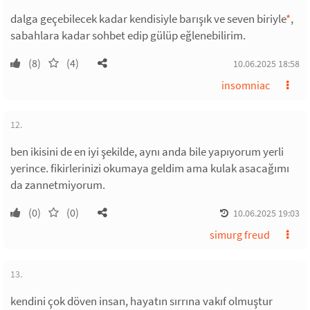
dalga geçebilecek kadar kendisiyle barışık ve seven biriyle
*
,
sabahlara kadar sohbet edip gülüp eğlenebilirim.
(8)
(4)
10.06.2025 18:58
insomniac
12.
ben ikisini de en iyi şekilde, aynı anda bile yapıyorum yerli
yerince. fikirlerinizi okumaya geldim ama kulak asacağımı
da zannetmiyorum.
(0)
(0)
10.06.2025 19:03
simurg freud
13.
kendini çok döven insan, hayatın sırrına vakıf olmuştur