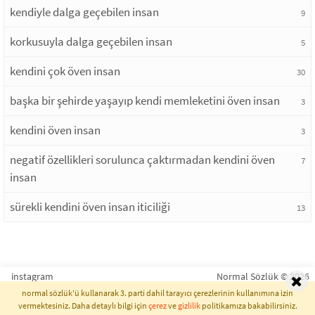
kendiyle dalga geçebilen insan
9
korkusuyla dalga geçebilen insan
5
kendini çok öven insan
30
başka bir şehirde yaşayıp kendi memleketini öven insan
3
kendini öven insan
3
negatif özellikleri sorulunca çaktırmadan kendini öven
7
insan
sürekli kendini öven insan iticiliği
13
instagram
Normal Sözlük © 2026
normal sözlük'ü kullanarak 3. parti dahil tarayıcı çerezlerinin kullanımına izin
vermektesiniz. Daha detaylı bilgi için
çerez
ve
gizlilik
politikamıza bakabilirsiniz.