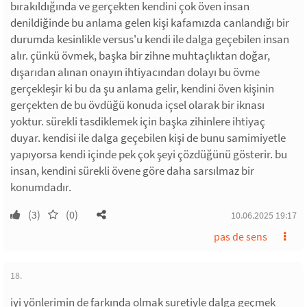
bırakıldığında ve gerçekten kendini çok öven insan
denildiğinde bu anlama gelen kişi kafamızda canlandığı bir
durumda kesinlikle versus'u kendi ile dalga geçebilen insan
alır. çünkü övmek, başka bir zihne muhtaçlıktan doğar,
dışarıdan alınan onayın ihtiyacından dolayı bu övme
gerçekleşir ki bu da şu anlama gelir, kendini öven kişinin
gerçekten de bu övdüğü konuda içsel olarak bir iknası
yoktur. sürekli tasdiklemek için başka zihinlere ihtiyaç
duyar. kendisi ile dalga geçebilen kişi de bunu samimiyetle
yapıyorsa kendi içinde pek çok şeyi çözdüğünü gösterir. bu
insan, kendini sürekli övene göre daha sarsılmaz bir
konumdadır.
(3)
(0)
10.06.2025 19:17
pas de sens
18.
iyi yönlerimin de farkında olmak suretiyle dalga geçmek