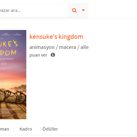
kensuke's kingdom
animasyon / macera / aile
puan ver
gman
Kadro
Ödüller