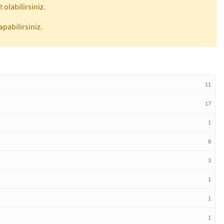
t
olabilirsiniz.
apabilirsiniz.
11
17
1
8
3
1
1
1