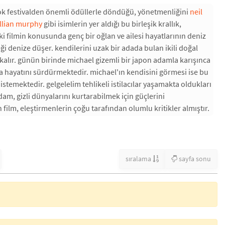
rçok festivalden önemli ödüllerle döndüğü, yönetmenliğini
neil
illian murphy
gibi isimlerin yer aldığı bu birleşik krallık,
i filmin konusunda genç bir oğlan ve ailesi hayatlarının deniz
ği denize düşer. kendilerini uzak bir adada bulan ikili doğal
alır. günün birinde michael gizemli bir japon adamla karışınca
a hayatını sürdürmektedir. michael'ın kendisini görmesi ise bu
emektedir. gelgelelim tehlikeli istilacılar yaşamakta oldukları
dam, gizli dünyalarını kurtarabilmek için güçlerini
film, eleştirmenlerin çoğu tarafından olumlu kritikler almıştır.
sıralama
sayfa sonu