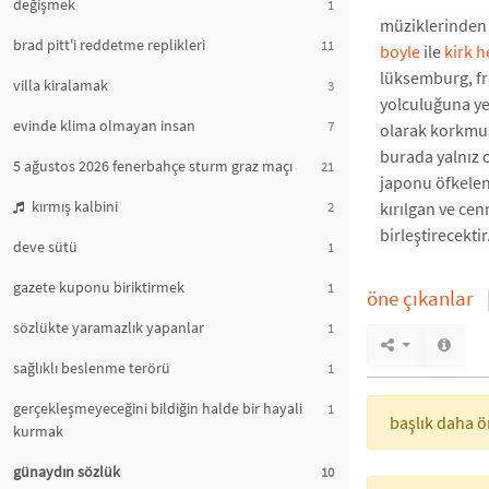
değişmek
1
müziklerinden
brad pitt'i reddetme replikleri
11
boyle
ile
kirk 
lüksemburg, fr
villa kiralamak
3
yolculuğuna yel
evinde klima olmayan insan
7
olarak korkmuş
burada yalnız 
5 ağustos 2026 fenerbahçe sturm graz maçı
21
japonu öfkelen
kırmış kalbini
2
kırılgan ve cen
birleştirecekti
deve sütü
1
gazete kuponu biriktirmek
1
öne çıkanlar
sözlükte yaramazlık yapanlar
1
sağlıklı beslenme terörü
1
gerçekleşmeyeceğini bildiğin halde bir hayali
1
başlık daha ön
kurmak
günaydın sözlük
10