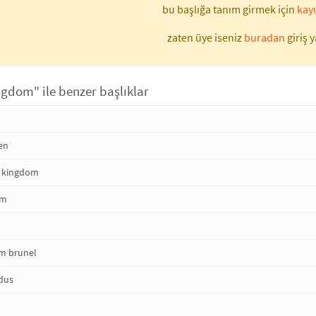
bu başlığa tanım girmek için
kayı
zaten üye iseniz
buradan
giriş y
ngdom" ile benzer başlıklar
en
n kingdom
om
m brunel
dus