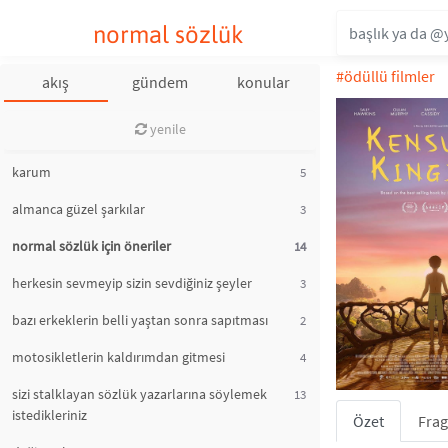
normal sözlük
#ödüllü filmler
akış
gündem
konular
yenile
karum
5
almanca güzel şarkılar
3
normal sözlük için öneriler
14
herkesin sevmeyip sizin sevdiğiniz şeyler
3
bazı erkeklerin belli yaştan sonra sapıtması
2
motosikletlerin kaldırımdan gitmesi
4
sizi stalklayan sözlük yazarlarına söylemek
13
istedikleriniz
Özet
Fra