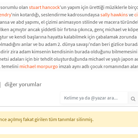
 sorumlu olan
stuart hancock
'un yapım için ürettiği müziklerle bi
hendry
'nin kotardığı, seslendirme kadrosundaysa
sally hawkins
ve
c
ansa ve abd yapımı, el çizimi animasyon stilinde ve macera türündek
ken açmıştır ancak şiddetli bir fırtına çıkınca, genç michael ve köpe
tur ve kendi başlarına hayatta kalabilmek için çabalamak zorunda k
olmadığını anlar ve bu adam 2. dünya savaşı'ndan beri gizlice burad
dirir zira adam kimsenin kendisinin burada olduğunu bilmemesini ist
netsi adaları için bir tehdit oluşturduğunda michael ve yaşlı japon a
r. temelini
michael morpurgo
imzalı aynı adlı çocuk romanından alan 
|
diğer yorumlar
ce açılmış fakat girilen tüm tanımlar silinmiş.