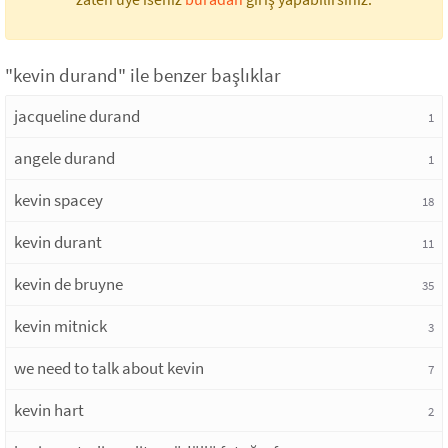
"kevin durand" ile benzer başlıklar
jacqueline durand
1
angele durand
1
kevin spacey
18
kevin durant
11
kevin de bruyne
35
kevin mitnick
3
we need to talk about kevin
7
kevin hart
2