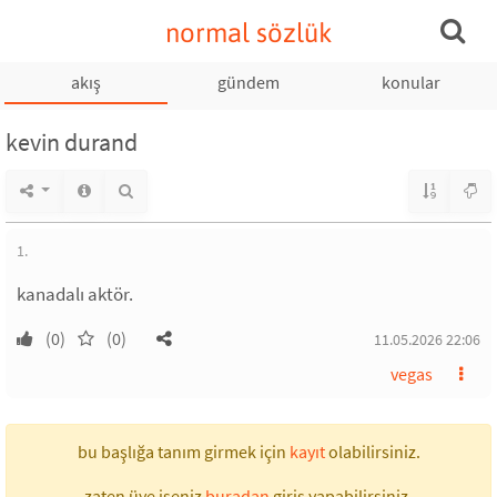
normal sözlük
akış
gündem
konular
kevin durand
1.
kanadalı aktör.
(0)
(0)
11.05.2026 22:06
vegas
bu başlığa tanım girmek için
kayıt
olabilirsiniz.
zaten üye iseniz
buradan
giriş yapabilirsiniz.