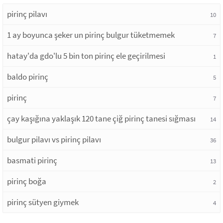
pirinç pilavı
10
1 ay boyunca şeker un pirinç bulgur tüketmemek
7
hatay'da gdo'lu 5 bin ton pirinç ele geçirilmesi
1
baldo pirinç
5
pirinç
7
çay kaşığına yaklaşık 120 tane çiğ pirinç tanesi sığması
14
bulgur pilavı vs pirinç pilavı
36
basmati pirinç
13
pirinç boğa
2
pirinç sütyen giymek
4