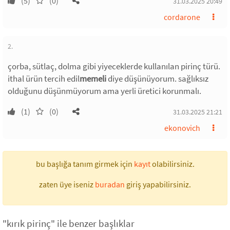
(5)
(0)
31.03.2025 20:49
cordarone
2.
çorba, sütlaç, dolma gibi yiyeceklerde kullanılan pirinç türü.
ithal ürün tercih edil
memeli
diye düşünüyorum. sağlıksız
olduğunu düşünmüyorum ama yerli üretici korunmalı.
(1)
(0)
31.03.2025 21:21
ekonovich
bu başlığa tanım girmek için
kayıt
olabilirsiniz.
zaten üye iseniz
buradan
giriş yapabilirsiniz.
"kırık pirinç" ile benzer başlıklar