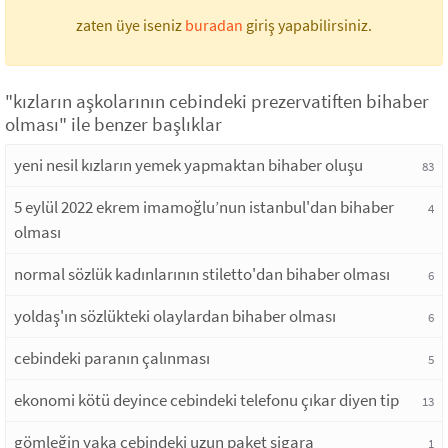
zaten üye iseniz
buradan
giriş yapabilirsiniz.
"kızların aşkolarının cebindeki prezervatiften bihaber
olması" ile benzer başlıklar
yeni nesil kızların yemek yapmaktan bihaber oluşu
83
5 eylül 2022 ekrem imamoğlu’nun istanbul'dan bihaber
4
olması
normal sözlük kadınlarının stiletto'dan bihaber olması
6
yoldaş'ın sözlükteki olaylardan bihaber olması
6
cebindeki paranın çalınması
5
ekonomi kötü deyince cebindeki telefonu çıkar diyen tip
13
gömleğin yaka cebindeki uzun paket sigara
1