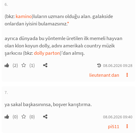
6.
(bkz:
kamino
)luların uzmanı olduğu alan. galakside
onlardan iyisini bulamazsınız.
*
ayrıca dünyada bu yöntemle üretilen ilk memeli hayvan
olan klon koyun dolly, adını amerikalı country müzik
şarkıcısı (bkz:
dolly parton
)'dan almış.
(2)
(1)
08.06.2026 09:28
lieutenant dan
7.
ya sakal başkasınınsa, boşver karıştırma.
(0)
(0)
08.06.2026 09:40
pi511