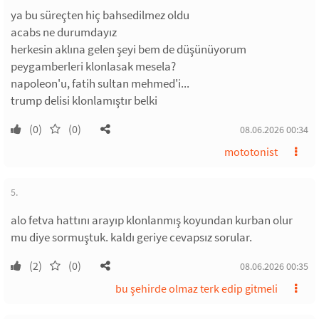
ya bu süreçten hiç bahsedilmez oldu
acabs ne durumdayız
herkesin aklına gelen şeyi bem de düşünüyorum
peygamberleri klonlasak mesela?
napoleon'u, fatih sultan mehmed'i...
trump delisi klonlamıştır belki
(0)
(0)
08.06.2026 00:34
mototonist
5.
alo fetva hattını arayıp klonlanmış koyundan kurban olur
mu diye sormuştuk. kaldı geriye cevapsız sorular.
(2)
(0)
08.06.2026 00:35
bu şehirde olmaz terk edip gitmeli