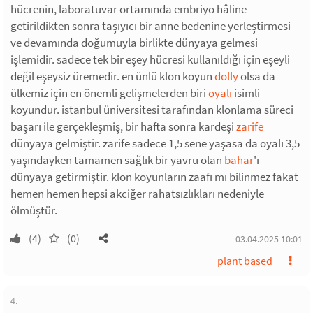
hücrenin, laboratuvar ortamında embriyo hâline
getirildikten sonra taşıyıcı bir anne bedenine yerleştirmesi
ve devamında doğumuyla birlikte dünyaya gelmesi
işlemidir. sadece tek bir eşey hücresi kullanıldığı için eşeyli
değil eşeysiz üremedir. en ünlü klon koyun
dolly
olsa da
ülkemiz için en önemli gelişmelerden biri
oyalı
isimli
koyundur. istanbul üniversitesi tarafından klonlama süreci
başarı ile gerçekleşmiş, bir hafta sonra kardeşi
zarife
dünyaya gelmiştir. zarife sadece 1,5 sene yaşasa da oyalı 3,5
yaşındayken tamamen sağlık bir yavru olan
bahar
'ı
dünyaya getirmiştir. klon koyunların zaafı mı bilinmez fakat
hemen hemen hepsi akciğer rahatsızlıkları nedeniyle
ölmüştür.
(4)
(0)
03.04.2025 10:01
plant based
4.