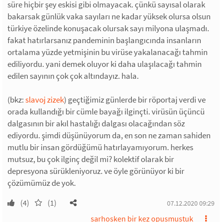
süre hiçbir şey eskisi gibi olmayacak. çünkü sayısal olarak
bakarsak günlük vaka sayıları ne kadar yüksek olursa olsun
türkiye özelinde konuşacak olursak sayı milyona ulaşmadı.
fakat hatırlarsanız pandeminin başlangıcında insanların
ortalama yüzde yetmişinin bu virüse yakalanacağı tahmin
ediliyordu. yani demek oluyor ki daha ulaşılacağı tahmin
edilen sayının çok çok altındayız. hala.
(bkz:
slavoj zizek
) geçtiğimiz günlerde bir röportaj verdi ve
orada kullandığı bir cümle bayağı ilginçti. virüsün üçüncü
dalgasının bir akıl hastalığı dalgası olacağından söz
ediyordu. şimdi düşünüyorum da, en son ne zaman sahiden
mutlu bir insan gördüğümü hatırlayamıyorum. herkes
mutsuz, bu çok ilginç değil mi? kolektif olarak bir
depresyona sürükleniyoruz. ve öyle görünüyor ki bir
çözümümüz de yok.
(4)
(1)
07.12.2020 09:29
sarhosken bir kez opusmustuk