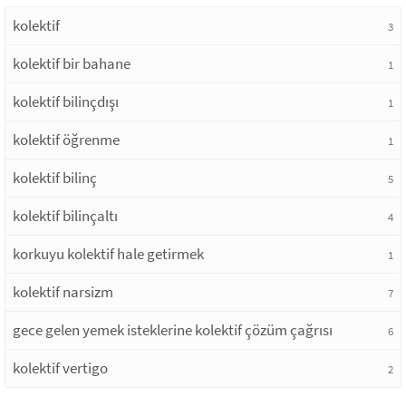
kolektif
3
kolektif bir bahane
1
kolektif bilinçdışı
1
kolektif öğrenme
1
kolektif bilinç
5
kolektif bilinçaltı
4
korkuyu kolektif hale getirmek
1
kolektif narsizm
7
gece gelen yemek isteklerine kolektif çözüm çağrısı
6
kolektif vertigo
2