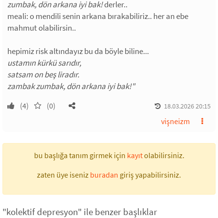
zumbak, dön arkana iyi bak!
derler..
meali: o mendili senin arkana bırakabiliriz.. her an ebe
mahmut olabilirsin..
hepimiz risk altındayız bu da böyle biline...
ustamın kürkü sarıdır,
satsam on beş liradır.
zambak zumbak, dön arkana iyi bak!"
(4)
(0)
18.03.2026 20:15
vişneizm
bu başlığa tanım girmek için
kayıt
olabilirsiniz.
zaten üye iseniz
buradan
giriş yapabilirsiniz.
"kolektif depresyon" ile benzer başlıklar