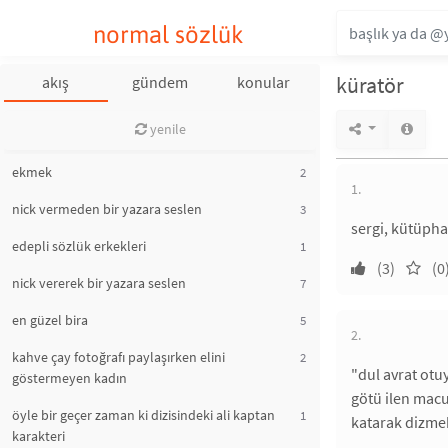
normal sözlük
küratör
akış
gündem
konular
yenile
ekmek
2
1.
nick vermeden bir yazara seslen
3
sergi, kütüphan
edepli sözlük erkekleri
1
(3)
(0
nick vererek bir yazara seslen
7
en güzel bira
5
2.
kahve çay fotoğrafı paylaşırken elini
2
"dul avrat otu
göstermeyen kadın
götü ilen macu
öyle bir geçer zaman ki dizisindeki ali kaptan
1
katarak dizmek
karakteri