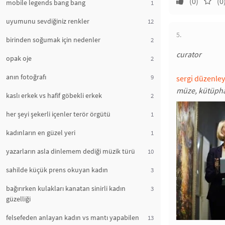
(0)
(0
mobile legends bang bang
1
uyumunu sevdiğiniz renkler
12
5.
birinden soğumak için nedenler
2
curator
opak oje
2
anın fotoğrafı
9
sergi düzenley
müze, kütüphan
kaslı erkek vs hafif göbekli erkek
2
her şeyi şekerli içenler terör örgütü
1
kadınların en güzel yeri
1
yazarların asla dinlemem dediği müzik türü
10
sahilde küçük prens okuyan kadın
3
bağırırken kulakları kanatan sinirli kadın
3
güzelliği
felsefeden anlayan kadın vs mantı yapabilen
13