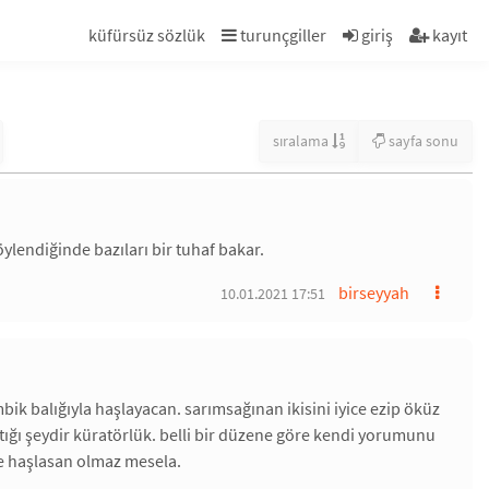
küfürsüz sözlük
turunçgiller
giriş
kayıt
sıralama
sayfa sonu
öylendiğinde bazıları bir tuhaf bakar.
birseyyah
10.01.2021 17:51
ik balığıyla haşlayacan. sarımsağınan ikisini iyice ezip öküz
ptığı şeydir küratörlük. belli bir düzene göre kendi yorumunu
rde haşlasan olmaz mesela.