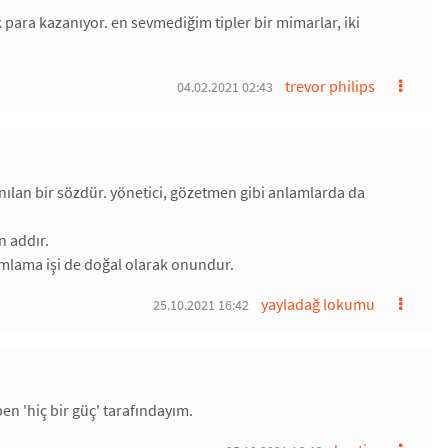
 para kazanıyor. en sevmediğim tipler bir mimarlar, iki
trevor philips
04.02.2021 02:43
nılan bir sözdür. yönetici, gözetmen gibi anlamlarda da
n addır.
mlama işi de doğal olarak onundur.
yayladağ lokumu
25.10.2021 16:42
 ben 'hiç bir güç' tarafındayım.