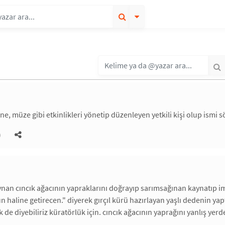
e, müze gibi etkinlikleri yönetip düzenleyen yetkili kişi olup ismi s
)
ynan cıncık ağacının yapraklarını doğrayıp sarımsağınan kaynatıp imb
n haline getirecen." diyerek gırçıl kürü hazırlayan yaşlı dedenin ya
 de diyebiliriz küratörlük için. cıncık ağacının yaprağını yanlış ye