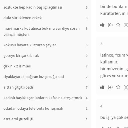
bir de bunları
sözlükte hep kadın başlığı açılması
3
küratörler. m
dula sürüklenen erkek
3
(0)
(0
mavi marka kot alınca bok mu var diye soran
3
bilinçli müşteri
3.
kokusu hayata küstüren şeyler
5
latince, “cura
geceye bir şarkı bırak
9
kullanılır.
çirkin kız isimleri
7
bir müzenin, ga
görev ve sorum
ciyaklayarak bağıran kız çocuğu sesi
2
(4)
(0
alttan çıtçıtlı badi
7
kadınlı başlık açanlanların kafasına ateş etmek
4
4.
odadan odaya telefonla konuşmak
1
bu işi ya çok s
esra erol güzelliği
1