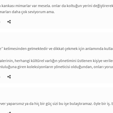
n kankası mimarlar var mesela. onlar da koltuğun yerini değiştirerek
imarları daha çok seviyorum ama.
)
re” kelimesinden gelmektedir ve dikkat çekmek için anlamında kulla
lerinin, herhangi kültürel varlığın yönetimini üstlenen kişiye verile
luluğuna giren koleksiyonların yöneticisi olduğundan, onları yoru
)
ever yaparsınız ya da hiç bir güç sizi bu işe bulaştıramaz. öyle bir iş.