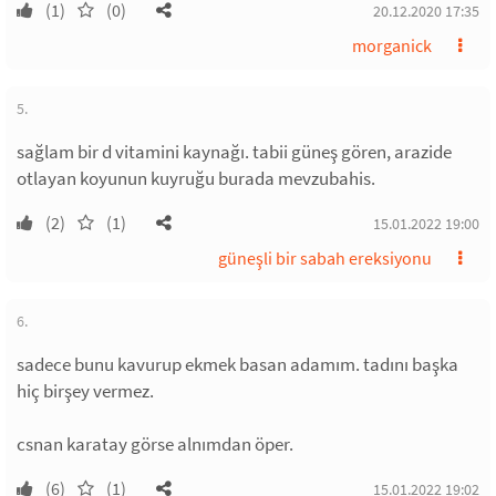
(1)
(0)
20.12.2020 17:35
morganick
5.
sağlam bir d vitamini kaynağı. tabii güneş gören, arazide
otlayan koyunun kuyruğu burada mevzubahis.
(2)
(1)
15.01.2022 19:00
güneşli bir sabah ereksiyonu
6.
sadece bunu kavurup ekmek basan adamım. tadını başka
hiç birşey vermez.
csnan karatay görse alnımdan öper.
(6)
(1)
15.01.2022 19:02