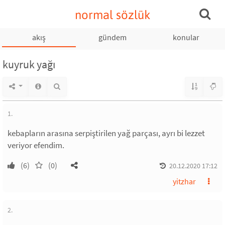
normal sözlük
akış
gündem
konular
kuyruk yağı
1.
kebapların arasına serpiştirilen yağ parçası, ayrı bi lezzet
veriyor efendim.
(6)
(0)
20.12.2020 17:12
yitzhar
2.