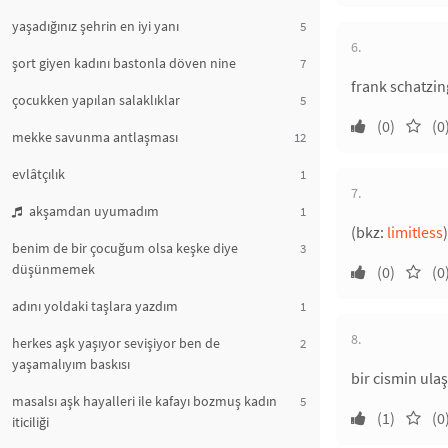
yaşadığınız şehrin en iyi yanı
5
6.
şort giyen kadını bastonla döven nine
7
frank schatzin
çocukken yapılan salaklıklar
5
(0)
(0
mekke savunma antlaşması
12
evlâtçılık
1
7.
akşamdan uyumadım
1
(bkz:
limitless
)
benim de bir çocuğum olsa keşke diye
3
düşünmemek
(0)
(0
adını yoldaki taşlara yazdım
1
8.
herkes aşk yaşıyor sevişiyor ben de
2
yaşamalıyım baskısı
bir cismin ulaş
masalsı aşk hayalleri ile kafayı bozmuş kadın
5
(1)
(0
iticiliği