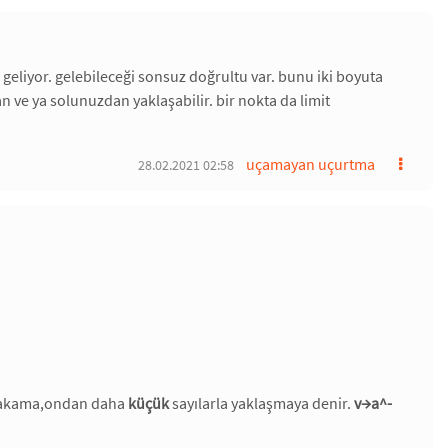
eliyor. gelebileceği sonsuz doğrultu var. bunu iki boyuta
 ve ya solunuzdan yaklaşabilir. bir nokta da limit
uçamayan uçurtma
28.02.2021 02:58
a rakama,ondan daha
küçük
sayılarla yaklaşmaya denir.
v→a^-