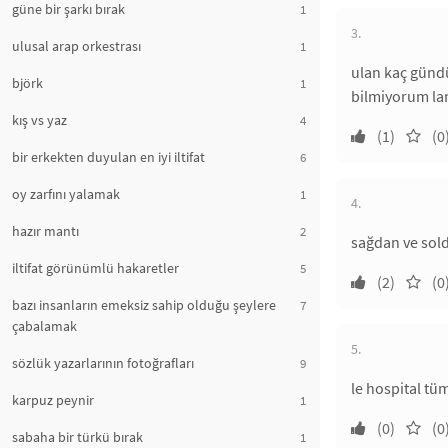
güne bir şarkı bırak
1
3.
ulusal arap orkestrası
1
ulan kaç gündü
björk
1
bilmiyorum lan
kış vs yaz
4
(1)
(0
bir erkekten duyulan en iyi iltifat
6
oy zarfını yalamak
1
4.
hazır mantı
2
sağdan ve solda
iltifat görünümlü hakaretler
5
(2)
(0
bazı insanların emeksiz sahip olduğu şeylere
7
çabalamak
5.
sözlük yazarlarının fotoğrafları
9
le hospital tü
karpuz peynir
1
(0)
(0
sabaha bir türkü bırak
1