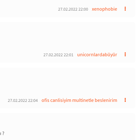
xenophobie
27.02.2022 22:00
unicornlardabüyür
27.02.2022 22:01
ofis canlisiyim multinetle beslenirim
27.02.2022 22:04
ı ?