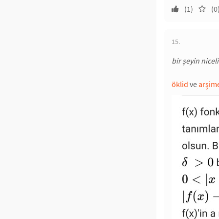
(1)
(0
15.
bir şeyin nice
öklid
ve
arşim