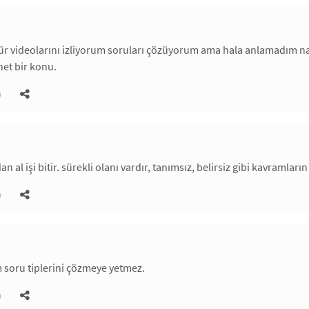
r videolarını izliyorum soruları çözüyorum ama hala anlamadım nası
et bir konu.
)
n al işi bitir. sürekli olanı vardır, tanımsız, belirsiz gibi kavramla
)
m soru tiplerini çözmeye yetmez.
)