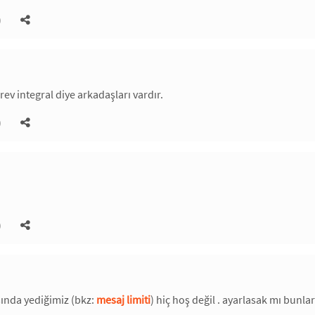
)
ev integral diye arkadaşları vardır.
)
)
ında yediğimiz (bkz:
mesaj limiti
) hiç hoş değil . ayarlasak mı bunlar