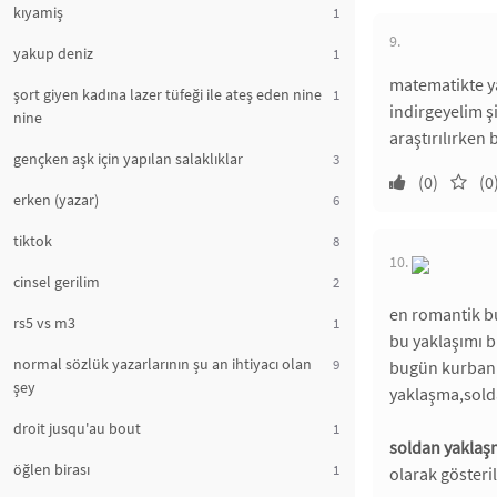
kıyamiş
1
9.
yakup deniz
1
matematikte ya
şort giyen kadına lazer tüfeği ile ateş eden nine
1
indirgeyelim ş
nine
araştırılırken
gençken aşk için yapılan salaklıklar
3
(0)
(0
erken (yazar)
6
tiktok
8
10.
cinsel gerilim
2
en romantik b
rs5 vs m3
1
bu yaklaşımı b
normal sözlük yazarlarının şu an ihtiyacı olan
9
bugün kurban s
şey
yaklaşma,solda
droit jusqu'au bout
1
soldan yakla
öğlen birası
1
olarak gösteril