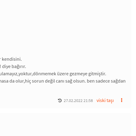
r kendisini.
 diye bağırır.
it bulamayız,yoktur,dönmemek üzere gezmeye gitmiştir.
masa da olur,hiç sorun değil canı sağ olsun. ben sadece sağdan
viski taşı
27.02.2022 21:58