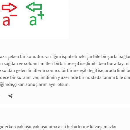
aza çeken bir konudur. varlığını ispat etmek için bile bir şarta bağla
 sağdan ve soldan limitleri birbirine eşit ise,limit ''ben buradayım!!
 soldan gelen limitlerin sonucu birbirine eşit değil ise,orada lim
ece bir kuralım var,limitimin y üzerinde bir noktada tanımı bile ol
iğimde,çıkan sonuçlarım aynı olsun.
)
giderken yaklaşır yaklaşır ama asla birbirlerine kavuşamazlar.