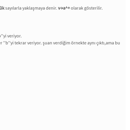
ük
sayılarla yaklaşmaya denir.
v→a^+
olarak gösterilir.
'yi veriyor.
 ''b''yi tekrar veriyor. şuan verdiğim örnekte aynı çıktı,ama bu