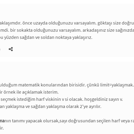
klaşımdır. önce uzayda olduğunuzu varsayalım. göktaşı size doğru g
imdi. bir sokakta olduğunuzu varsayalım. arkadaşınız size sağınızdan
 bu yüzden sağdan ve soldan noktaya yaklaşırız.
)
ulduğum matematik konularından birisidir. çünkü limit=yaklaşmak.
ir örnek ile açıklamak isterim.
eçmek istediğim harf viskinin v si olacak. hoşgeldiniz sayın v.
n yaklaşma ve sağdan yaklaşma olarak 2'ye ayrılır.
şma
nın tanımı yapacak olursak,sayı doğrusundan seçilen harf vey
ir.