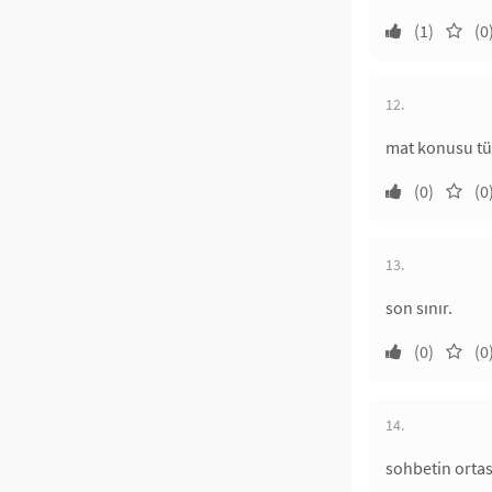
(1)
(0
12.
mat konusu tür
(0)
(0
13.
son sınır.
(0)
(0
14.
sohbetin ortas