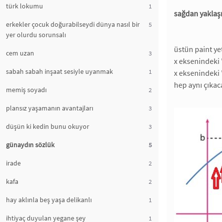
türk lokumu
1
sağdan yakla
erkekler çocuk doğurabilseydi dünya nasıl bir
5
yer olurdu sorunsalı
üstün paint ye
cem uzan
3
x eksenindeki '
sabah sabah inşaat sesiyle uyanmak
1
x eksenindeki 
hep aynı çıkac
memiş soyadı
2
plansız yaşamanın avantajları
3
düşün ki kedin bunu okuyor
3
günaydın sözlük
5
irade
2
kafa
2
hay aklınla beş yaşa delikanlı
1
ihtiyaç duyulan yegane şey
1