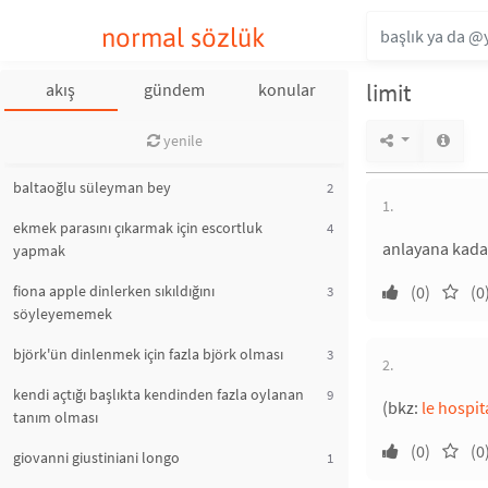
normal sözlük
limit
akış
gündem
konular
yenile
baltaoğlu süleyman bey
2
1.
ekmek parasını çıkarmak için escortluk
4
anlayana kadar
yapmak
fiona apple dinlerken sıkıldığını
(0)
(0
3
söyleyememek
björk'ün dinlenmek için fazla björk olması
3
2.
kendi açtığı başlıkta kendinden fazla oylanan
9
(bkz:
le hospit
tanım olması
(0)
(0
giovanni giustiniani longo
1