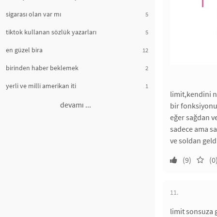
sigarası olan var mı
5
tiktok kullanan sözlük yazarları
5
en güzel bira
12
birinden haber beklemek
2
yerli ve milli amerikan iti
1
limit,kendini n
devamı ...
bir fonksiyonun
eğer sağdan ve
sadece ama sad
ve soldan geld
(9)
(0
11.
limit sonsuza 