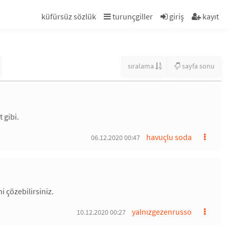
küfürsüz sözlük
turunçgiller
giriş
kayıt
sıralama
sayfa sonu
 gibi.
havuçlu soda
06.12.2020 00:47
i çözebilirsiniz.
yalnızgezenrusso
10.12.2020 00:27