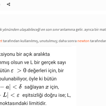
)
lik yönünden ulaşabileceği en son sınır
anlamına gelir. ayrıca bir m
et
tarafından kullanılmış, unutulmuş; daha sonra
newton
tarafından