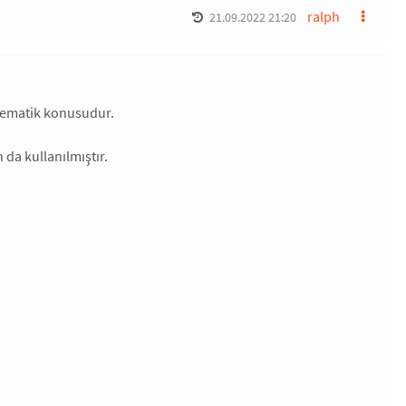
ralph
21.09.2022 21:20
atematik konusudur.
 da kullanılmıştır.