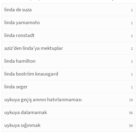
linda de suza
1
linda yamamoto
1
linda ronstadt
2
aziz'den linda'ya mektuplar
2
linda hamilton
1
linda boström knausgard
1
linda seger
1
uykuya geçiş anının hatırlanmaması
19
uykuya dalamamak
56
uykuya sığınmak
59