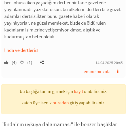
ben lohusa iken yaşadığım dertler bir tane gazetede
yayınlanmadı. yazıklar olsun. bu ülkelerin dertleri bile güzel.
adamlar dertsizlikten bunu gazete haberi olarak
yayınlıyorlar. ne güzel memleket. bizde de öldürülen
kadınların isimlerine yetişemiyor kimse. alıştık ve
kudurmuştan beter olduk.
linda ve dertleri
(4)
(1)
14.04.2025 20:45
emine pir zola
bu başlığa tanım girmek için
kayıt
olabilirsiniz.
zaten üye iseniz
buradan
giriş yapabilirsiniz.
"linda'nın uykuya dalamaması" ile benzer başlıklar