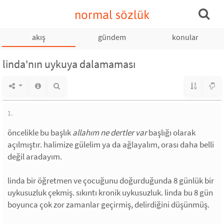
normal sözlük
akış
gündem
konular
linda'nın uykuya dalamaması
1.
öncelikle bu başlık
allahım ne dertler var
başlığı olarak
açılmıştır. halimize gülelim ya da ağlayalım, orası daha belli
değil aradayım.
linda bir öğretmen ve çocuğunu doğurduğunda 8 günlük bir
uykusuzluk çekmiş. sıkıntı kronik uykusuzluk. linda bu 8 gün
boyunca çok zor zamanlar geçirmiş, delirdiğini düşünmüş.