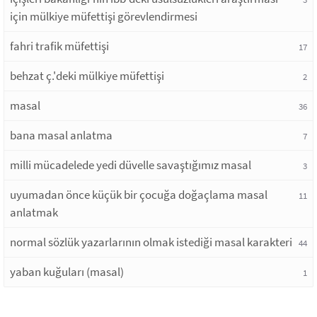
için mülkiye müfettişi görevlendirmesi
fahri trafik müfettişi
17
behzat ç.'deki mülkiye müfettişi
2
masal
36
bana masal anlatma
7
milli mücadelede yedi düvelle savaştığımız masal
3
uyumadan önce küçük bir çocuğa doğaçlama masal
11
anlatmak
normal sözlük yazarlarının olmak istediği masal karakteri
44
yaban kuğuları (masal)
1