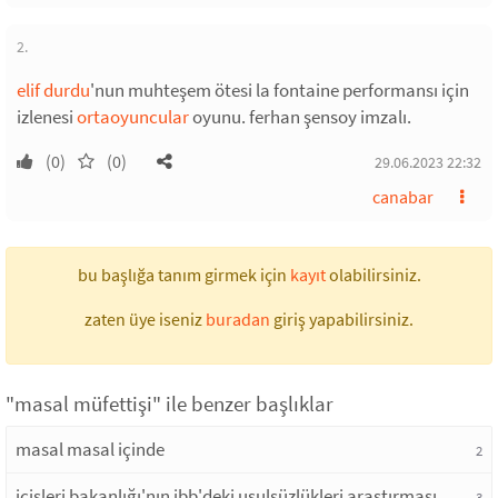
2.
elif durdu
'nun muhteşem ötesi la fontaine performansı için
izlenesi
ortaoyuncular
oyunu. ferhan şensoy imzalı.
(0)
(0)
29.06.2023 22:32
canabar
bu başlığa tanım girmek için
kayıt
olabilirsiniz.
zaten üye iseniz
buradan
giriş yapabilirsiniz.
"masal müfettişi" ile benzer başlıklar
masal masal içinde
2
içişleri bakanlığı'nın ibb'deki usulsüzlükleri araştırması
3