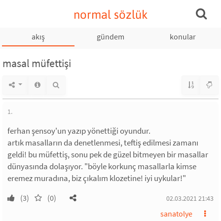
normal sözlük
akış
gündem
konular
masal müfettişi
1.
ferhan şensoy'un yazıp yönettiği oyundur.
artık masalların da denetlenmesi, teftiş edilmesi zamanı
geldi! bu müfettiş, sonu pek de güzel bitmeyen bir masallar
dünyasında dolaşıyor. "böyle korkunç masallarla kimse
eremez muradına, biz çıkalım klozetine! iyi uykular!"
(3)
(0)
02.03.2021 21:43
sanatolye