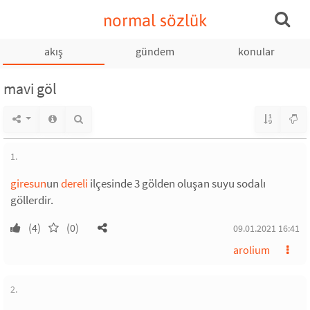
normal sözlük
akış
gündem
konular
mavi göl
1.
giresun
un
dereli
ilçesinde 3 gölden oluşan suyu sodalı
göllerdir.
(4)
(0)
09.01.2021 16:41
arolium
2.