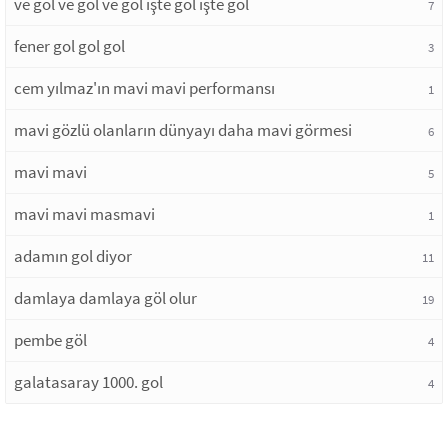
ve gol ve gol ve gol işte gol işte gol
7
fener gol gol gol
3
cem yılmaz'ın mavi mavi performansı
1
mavi gözlü olanların dünyayı daha mavi görmesi
6
mavi mavi
5
mavi mavi masmavi
1
adamın gol diyor
11
damlaya damlaya göl olur
19
pembe göl
4
galatasaray 1000. gol
4