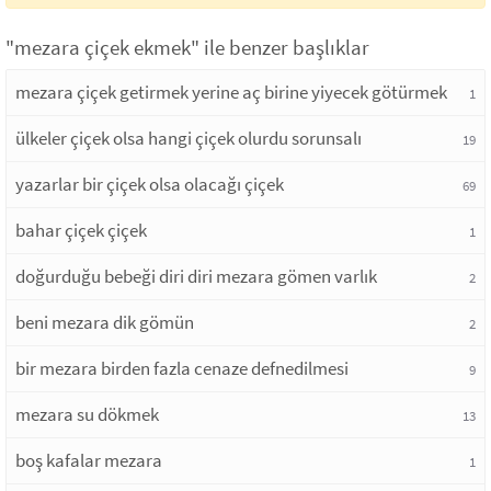
"mezara çiçek ekmek" ile benzer başlıklar
mezara çiçek getirmek yerine aç birine yiyecek götürmek
1
ülkeler çiçek olsa hangi çiçek olurdu sorunsalı
19
yazarlar bir çiçek olsa olacağı çiçek
69
bahar çiçek çiçek
1
doğurduğu bebeği diri diri mezara gömen varlık
2
beni mezara dik gömün
2
bir mezara birden fazla cenaze defnedilmesi
9
mezara su dökmek
13
boş kafalar mezara
1