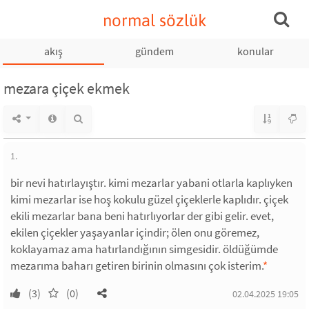
normal sözlük
akış
gündem
konular
mezara çiçek ekmek
1.
bir nevi hatırlayıştır. kimi mezarlar yabani otlarla kaplıyken
kimi mezarlar ise hoş kokulu güzel çiçeklerle kaplıdır. çiçek
ekili mezarlar bana beni hatırlıyorlar der gibi gelir. evet,
ekilen çiçekler yaşayanlar içindir; ölen onu göremez,
koklayamaz ama hatırlandığının simgesidir. öldüğümde
mezarıma baharı getiren birinin olmasını çok isterim.
*
(3)
(0)
02.04.2025 19:05