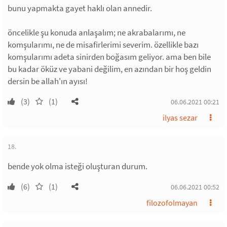
bunu yapmakta gayet haklı olan annedir.
öncelikle şu konuda anlaşalım; ne akrabalarımı, ne
komşularımı, ne de misafirlerimi severim. özellikle bazı
komşularımı adeta sinirden boğasım geliyor. ama ben bile
bu kadar öküz ve yabani değilim, en azından bir hoş geldin
dersin be allah'ın ayısı!
(3)
(1)
06.06.2021 00:21
ilyas sezar
18.
bende yok olma isteği oluşturan durum.
(6)
(1)
06.06.2021 00:52
filozofolmayan