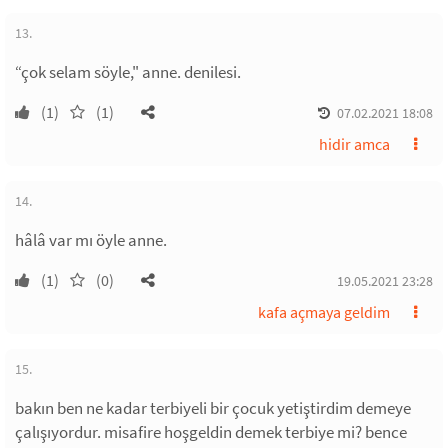
13.
“çok selam söyle," anne. denilesi.
(1)
(1)
07.02.2021 18:08
hidir amca
14.
hâlâ var mı öyle anne.
(1)
(0)
19.05.2021 23:28
kafa açmaya geldim
15.
bakın ben ne kadar terbiyeli bir çocuk yetiştirdim demeye
çalışıyordur. misafire hoşgeldin demek terbiye mi? bence