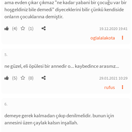
ama evden çıkar çıkmaz "ne kadar yabani bir çocuğu var bir
hoşgeldiniz bile demedi" diyeceklerini bilir çünkü kendiside
onların çocuklarına demiştir.
(4)
(1)
19.12.2020 19:41
oglalalakota
5.
ne güzel, eli öpülesi bir annedir o... kaybedince arasınız...
(5)
(0)
29.01.2021 10:29
rufus
6.
demeye gerek kalmadan çıkıp denilmelidir. bunun için
annesini üzen çaylak kalsın inşallah.