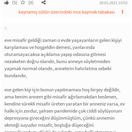
(5)
(0)
29.01.2021 10:52
kaynamış sütün üzerindeki ince kaymak tabakası
7.
eve misafir geldiği zaman o evde yaşayanların gelen kişiyi
karşılaması ve hoşgeldin demesi, yanlarında
oturamayacaksa açıklama yapıp odasına gitmesi
nezaketen doğru olandır, bunu anneye söyletmeden
yapmak normal olandır, annelerin hatırlatma sebebi
bundandır,
eve gelen kişi için bunun yapılmaması hoş birşey değildir,
ama benim annem gibi misafir ağırlamakdan beslenen,
kendine sürekli misafir üreten yaratan bir anneniz varsa, ev
halkı için zordur, şahsen pandemide çok ciddi söylüyorum
depresyona gireceğini düşünmüştüm, çünkü annemin
ekmeği suyudur misafir, boşluğa düşeceğini