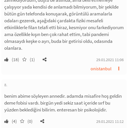
zannediyordum, düştü de aslında, ama belli etmemeye
çalışıyor yada kendisi de anlamadı bilmiyorum, bir şekilde
bütün gün telefonda konuşarak, görüntülü aramalarla
odaları gezerek, aşağıdaki çardakta fiziki mesafeli
etkinliklerle filan telafi etti biraz, kesmiyor onu farkediyorum
ama özellikle kışın ben çok rahat ettim, tabi pandemi
olmasaydı keşke o ayrı, buda bir getirisi oldu, odasında
olanlara.
(18)
(1)
29.01.2021 11:06
onistanbul
8.
benim abime söyleyen annedir. adamda misafire hoş geldin
deme fobisi vardı. birgün yedi sekiz saat içeride sırf bu
yüzden beklediğini bilirim. enteresan bir psikolojidir.
(4)
(0)
29.01.2021 11:12