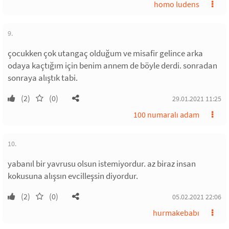
homo ludens
9.
çocukken çok utangaç olduğum ve misafir gelince arka
odaya kaçtığım için benim annem de böyle derdi. sonradan
sonraya alıştık tabi.
(2)
(0)
29.01.2021 11:25
100 numaralı adam
10.
yabanıl bir yavrusu olsun istemiyordur. az biraz insan
kokusuna alışsın evcilleşsin diyordur.
(2)
(0)
05.02.2021 22:06
hurmakebabı