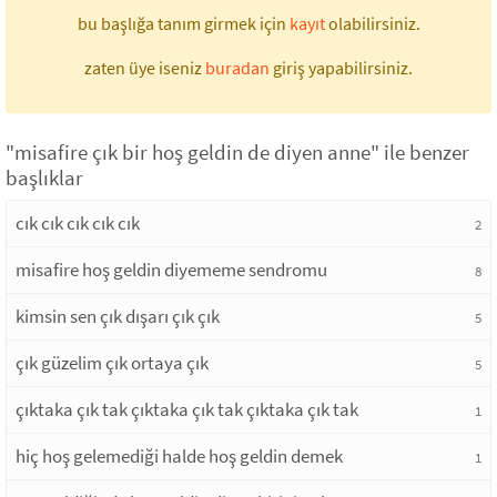
bu başlığa tanım girmek için
kayıt
olabilirsiniz.
zaten üye iseniz
buradan
giriş yapabilirsiniz.
"misafire çık bir hoş geldin de diyen anne" ile benzer
başlıklar
cık cık cık cık cık
2
misafire hoş geldin diyememe sendromu
8
kimsin sen çık dışarı çık çık
5
çık güzelim çık ortaya çık
5
çıktaka çık tak çıktaka çık tak çıktaka çık tak
1
hiç hoş gelemediği halde hoş geldin demek
1