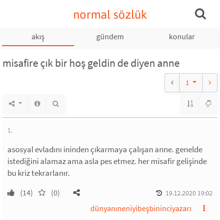
normal sözlük
akış
gündem
konular
misafire çık bir hoş geldin de diyen anne
1
1.
asosyal evladını ininden çıkarmaya çalışan anne. genelde
istediğini alamaz ama asla pes etmez. her misafir gelişinde
bu kriz tekrarlanır.
(14)
(0)
19.12.2020 19:02
dünyanıneniyibeşbininciyazarı