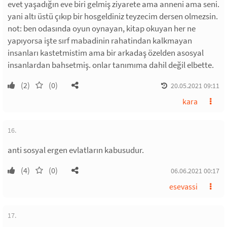
evet yaşadığın eve biri gelmiş ziyarete ama anneni ama seni.
yani altı üstü çıkıp bir hosgeldiniz teyzecim dersen olmezsin.
not: ben odasında oyun oynayan, kitap okuyan her ne
yapıyorsa işte sırf mabadinin rahatindan kalkmayan
insanları kastetmistim ama bir arkadaş özelden asosyal
insanlardan bahsetmiş. onlar tanımıma dahil değil elbette.
(2)
(0)
20.05.2021 09:11
kara
16.
anti sosyal ergen evlatların kabusudur.
(4)
(0)
06.06.2021 00:17
esevassi
17.