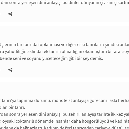
dan sonra yerleşen dini anlayış. bu dinler dünyanın çivisini çıkartmı
)
 güçlerinin bir tanrıda toplanması ve diğer eski tanrıların şimdiki
ra yahudiliğin aslında tek tanrılı olmadığını okumuştum bir ara. sö
ende seni ve soyunu yücelteceğim gibi bir şey demiş.
)
ir tanrı'ya tapınma durumu. monoteist anlayışa göre tanrı asla herh
lan bir tanrı.
an sonra yerleşen dini anlayış. bu zehirli anlayışı tarihte ilk kez ya
r. oysaki çoktanrılı dönemde insanlar daha hoşgörülüydü ve kadınlar 
lar daha da bağnazlaştı, kadının değeri tanrıçadan cariyeye düştü. se