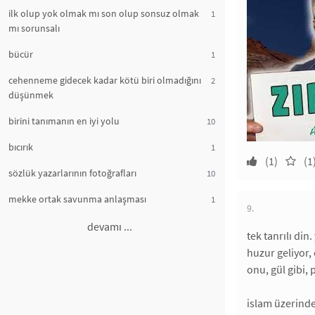
ilk olup yok olmak mı son olup sonsuz olmak
1
mı sorunsalı
bücür
1
cehenneme gidecek kadar kötü biri olmadığını
2
düşünmek
birini tanımanın en iyi yolu
10
bıcırık
1
(1)
(1
sözlük yazarlarının fotoğrafları
10
mekke ortak savunma anlaşması
1
9.
devamı ...
tek tanrılı di
huzur geliyor, 
onu, gül gibi,
islam üzerinde