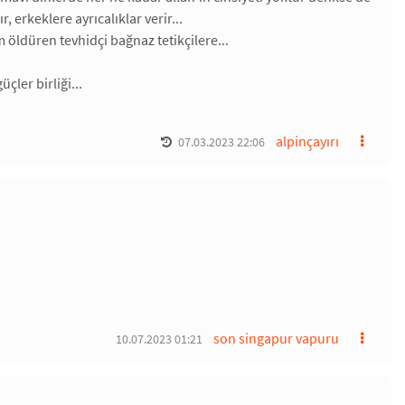
, erkeklere ayrıcalıklar verir...
 öldüren tevhidçi bağnaz tetikçilere...
çler birliği...
alpinçayırı
07.03.2023 22:06
son singapur vapuru
10.07.2023 01:21