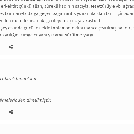
 erkektir; çünkü allah, sürekli kadının saçıyla, tesettürüyle vb. uğraşır
: tanrılarıyla dalga geçen pagan antik yunanlılardan tanrı için adam
enilen meretle insanlık, gerileyerek çok şey kaybetti.
şey aslında gücü tek elde toplamanın dini inanca çevrilmiş halidir; gü
er ayrılığını simgeler yani yasama-yürütme-yargı...
)
ı olarak tanımlanır.
limelerinden türetilmiştir.
)