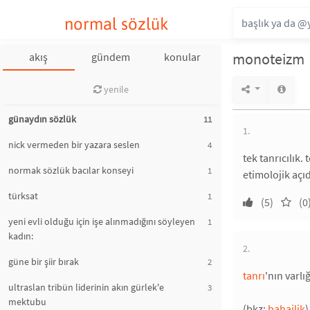
normal sözlük
monoteizm
akış
gündem
konular
yenile
günaydın sözlük
11
1.
nick vermeden bir yazara seslen
4
tek tanrıcılık. 
normak sözlük bacılar konseyi
1
etimolojik açı
türksat
1
(5)
(0
yeni evli olduğu için işe alınmadığını söyleyen
1
kadın:
2.
güne bir şiir bırak
2
tanrı
'nın varlı
ultraslan tribün liderinin akın gürlek'e
3
mektubu
(bkz:
bahailik
)