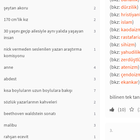
(bkz:
dürzilik
)
şeytan akoru
2
(bkz:
hristiyan
170 cm'lik kız
2
(bkz:
islam
)
(bkz:
kaodaiz
30 yaşını geçip ailesiyle aynı yalıda yaşayan
3
(bkz:
rastafar
insan
(bkz:
sihizm
)
nick vermeden seslenilen yazarı araştırma
1
(bkz:
yahudili
komisyonu
(bkz:
zerdüştl
(bkz:
atenizm
)
anne
4
(bkz:
çendoiz
abdest
3
(bkz:
ekankar
)
kısa boyluların uzun boylulara bakışı
7
bilinen tek tan
sözlük yazarlarının kahveleri
2
(10)
(
beethoven waldstein sonatı
1
malibu
3
3.
rahşan ecevit
1