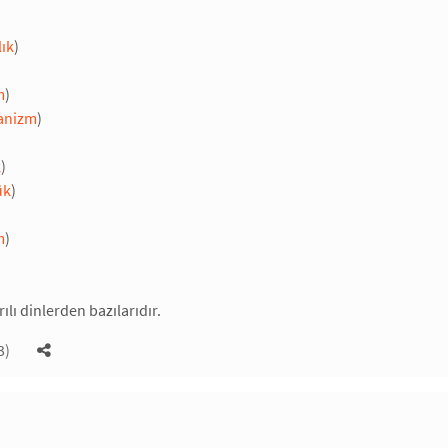
lık
)
m
)
ianizm
)
k
)
ük
)
m
)
rılı dinlerden bazılarıdır.
3)