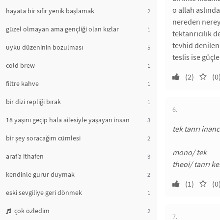
o allah aslında
hayata bir sıfır yenik başlamak
2
nereden nereye
güzel olmayan ama gençliği olan kızlar
1
tektanrıcılık d
tevhid denilen 
uyku düzeninin bozulması
5
teslis ise güçl
cold brew
1
(2)
(0
filtre kahve
1
bir dizi repliği bırak
1
6.
18 yaşını geçip hala ailesiyle yaşayan insan
3
tek tanrı inanc
bir şey soracağım cümlesi
2
mono/ tek
araf’a ithafen
3
theoi/ tanrı ke
kendinle gurur duymak
2
(1)
(0
eski sevgiliye geri dönmek
1
çok özledim
2
7.