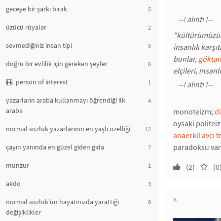
geceye bir şarkı bırak
5
üzücü rüyalar
2
"kültürümüzün
sevmediğiniz insan tipi
5
insanlık karşıt
bunlar,
göktan
doğru bir evlilik için gereken şeyler
6
elçileri, insan
person of interest
1
yazarların araba kullanmayı öğrendiği ilk
4
araba
monoteizm;
d
oysaki politei
normal sözlük yazarlarının en yaşlı özelliği
12
anaerkil
avcı t
paradoksu vard
çayın yanında en güzel giden gıda
7
munzur
1
(2)
(0
akdo
3
8.
normal sözlük’ün hayatınızda yarattığı
8
değişiklikler