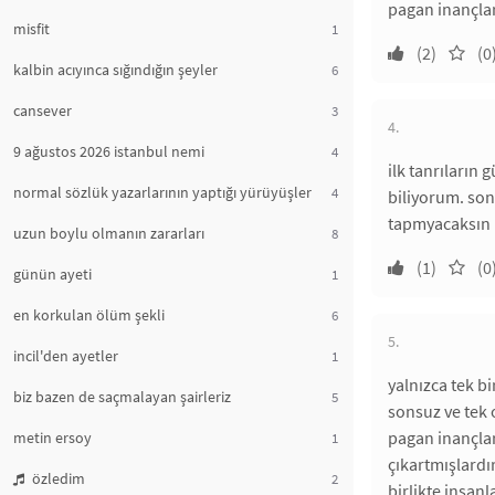
pagan inançlar
misfit
1
(2)
(0
kalbin acıyınca sığındığın şeyler
6
cansever
3
4.
9 ağustos 2026 istanbul nemi
4
ilk tanrıların
normal sözlük yazarlarının yaptığı yürüyüşler
4
biliyorum. son
tapmyacaksın b
uzun boylu olmanın zararları
8
(1)
(0
günün ayeti
1
en korkulan ölüm şekli
6
5.
incil'den ayetler
1
yalnızca tek b
biz bazen de saçmalayan şairleriz
5
sonsuz ve tek o
pagan inançlard
metin ersoy
1
çıkartmışlardı
özledim
2
birlikte insan