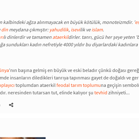
 kalbindeki ağza alınmayacak en büyük kötülük, monoteizmdir. '
es
ı
din
meydana çıkmıştır:
yahudilik
,
isevi
lik ve
islam
.
rı
lı dinlerdir ve tamamen
ataerkil
dirler. tanrı, gücü her şeye yeten
lığa sundukları kadın nefretiyle 4000 yıldır bu diyarlardaki kadınlara 
ünya
'nın başına gelmiş en büyük ve eski beladır çünkü doğası gereği
zmde insanların diledikleri tanrıya tapınması gayet de doğaldı ve 
oplayıcı
toplumdan ataerkil
feodal
tarım toplumu
na geçişin sembolü
ır. neresinden tutarsan tut, elinde kalıyor şu
tevhid
zihniyeti...
)