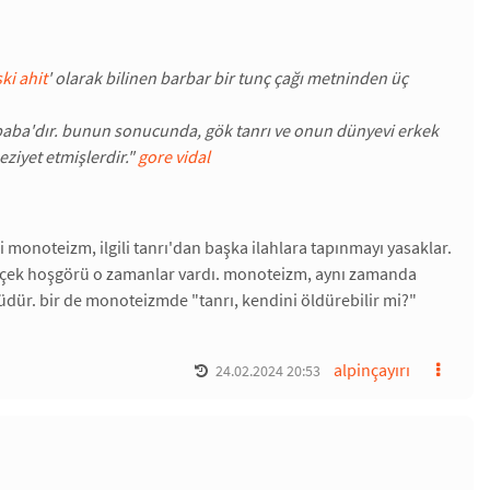
ki ahit
' olarak bilinen barbar bir tunç çağı metninden üç
 'baba'dır. bunun sonucunda, gök tanrı ve onun dünyevi erkek
eziyet etmişlerdir."
gore vidal
 monoteizm, ilgili tanrı'dan başka ilahlara tapınmayı yasaklar.
gerçek hoşgörü o zamanlar vardı. monoteizm, aynı zamanda
dür. bir de monoteizmde "tanrı, kendini öldürebilir mi?"
alpinçayırı
24.02.2024 20:53