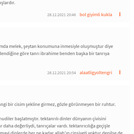
şlardır.
bol giyimli kukla
28.12.2021 20:46
 anlamda melek, şeytan konumuna inmesiyle oluşmuştur diye
ylendiğine göre tanrı ibrahime benden başka bir tanrıya
alaatligyoltengri
28.12.2021 20:54
angi bir cisim şekline girmez, gözle görünmeyen bir ruhtur.
hudiler başlatmıştır. tektanrılı dinler dünyanın çivisini
daha değerliydi, tanrıçalar vardı. tektanrıcılığa geçişle
mavi dinlerde her ne kadar allah'ın cinsiyeti yoktur denilse de