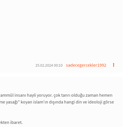
sadecegercekler1992
25.02.2024 00:10
tahammül insanı hayli yoruyor. çok tanrı olduğu zaman hemen
gezme yasağı" koyan islam'ın dışında hangi din ve ideoloji görse
kten ibaret.