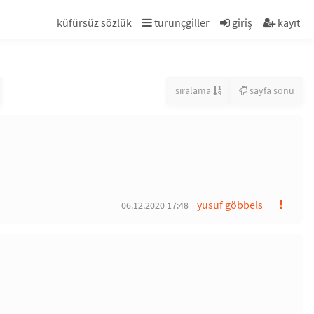
küfürsüz sözlük
turunçgiller
giriş
kayıt
sıralama
sayfa sonu
yusuf göbbels
06.12.2020 17:48