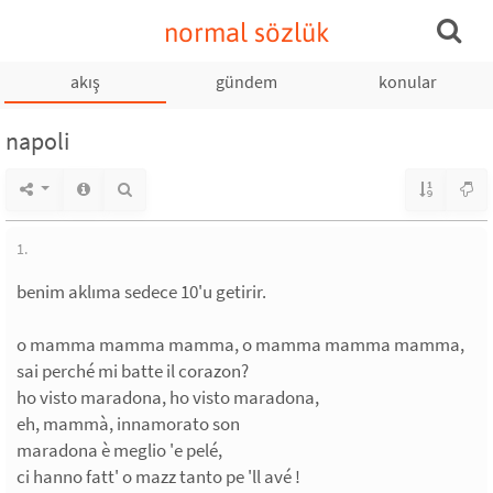
normal sözlük
akış
gündem
konular
napoli
1.
benim aklıma sedece 10'u getirir.
o mamma mamma mamma, o mamma mamma mamma,
sai perché mi batte il corazon?
ho visto maradona, ho visto maradona,
eh, mammà, innamorato son
maradona è meglio 'e pelé,
ci hanno fatt' o mazz tanto pe 'll avé !