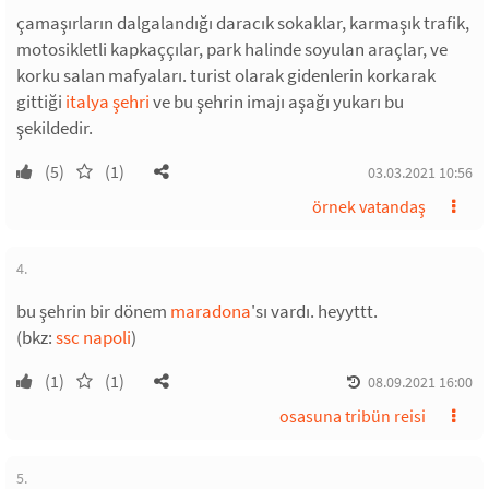
çamaşırların dalgalandığı daracık sokaklar, karmaşık trafik,
motosikletli kapkaççılar, park halinde soyulan araçlar, ve
korku salan mafyaları. turist olarak gidenlerin korkarak
gittiği
italya şehri
ve bu şehrin imajı aşağı yukarı bu
şekildedir.
(5)
(1)
03.03.2021 10:56
örnek vatandaş
4.
bu şehrin bir dönem
maradona
'sı vardı. heyyttt.
(bkz:
ssc napoli
)
(1)
(1)
08.09.2021 16:00
osasuna tribün reisi
5.