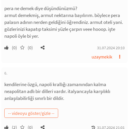
pera ne demek diye düşündünüzmü?
armut demekmiş, armut nektarına bayılırım. böylece pera
palasın adının nerden geldiğini öğrendiniz. armut oteli yani.
gözlerinizi kapatıp taksimi yüzle çarpın veee hooop. işte
napoli öyle bi yer.
(0)
(0)
31.07.2024 20:10
uzaymekik
6.
kendilerine özgü, napoli krallığı zamanından kalma
neapolitan adlı bir dilleri vardır. italyancayla karşılıklı
anlaşılabilirliği sınırlı bir dildir.
(2)
(0)
31.07.2024 21:01