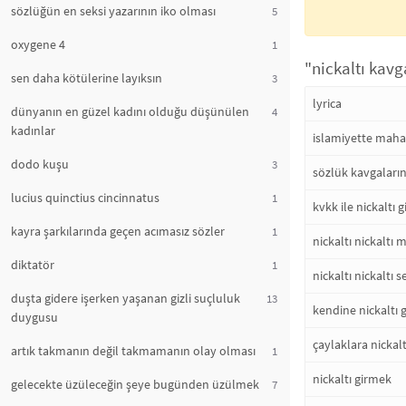
sözlüğün en seksi yazarının iko olması
5
oxygene 4
1
"nickaltı kavg
sen daha kötülerine layıksın
3
lyrica
dünyanın en güzel kadını olduğu düşünülen
4
kadınlar
islamiyette maha
dodo kuşu
3
sözlük kavgaları
lucius quinctius cincinnatus
1
kvkk ile nickaltı 
kayra şarkılarında geçen acımasız sözler
1
nickaltı nickaltı 
diktatör
1
nickaltı nickaltı
duşta gidere işerken yaşanan gizli suçluluk
13
kendine nickaltı 
duygusu
çaylaklara nickal
artık takmanın değil takmamanın olay olması
1
nickaltı girmek
gelecekte üzüleceğin şeye bugünden üzülmek
7