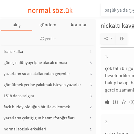
normal sözlük
nickaltı kavg
akış
gündem
konular
yenile
franz kafka
1
1.
güneşin dünyayı içine alacak olması
3
çok tatlı bir 
yazarların şu an akıllarından geçenler
6
beyefendilerin
bakıp bakıp. 
gömülmek yerine yakılmak isteyen yazarlar
6
gerçi o zamanl
1518 dans salgını
3
(1)
(0
fuck buddy olduğun biri ile evlenmek
2
yazarların çektiği gün batımı fotoğrafları
1
2.
normal sözlük erkekleri
1
evla olandır.