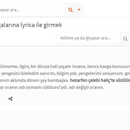
alarına lyrica ile girmek
gülümseme, ilginç bir dünya hali yaşatır insana. bence kavga konusund
 yengesini lüleledim sanırım, bilgim yok. yengelerimi seviyorum. g
benim aklımda dönen şey bambaşka.
hezarfen çelebi haliç'te süzülü
ar oranın adı osmanlı sütlücesi'ydi. adı değişti oranın.
)