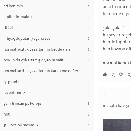
eti benim'o
1
ama bi concert
benim de niye 
jüpiter fırtınaları
1
şaka şaka.
*
ritüel
1
bu şeyler reçete
ihtiyaç duyulan yegane şey
2
bende bipolar 
ben kazana d
normal sözlük yazarlarının bedduaları
8
boyun da çok uzamış diyen misafir
5
normal kendi 
normal sözlük yazarlarının karalama defteri
6
(2)
(0
iyi geceler
5
levent temiz
1
3.
şehirli insan psikolojisi
5
nickaltı kavgal
hırt
5
koca bir saçmalık
6