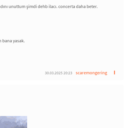
adını unuttum şimdi dehb ilacı. concerta daha beter.
n bana yasak.
scaremongering
30.03.2025 20:23