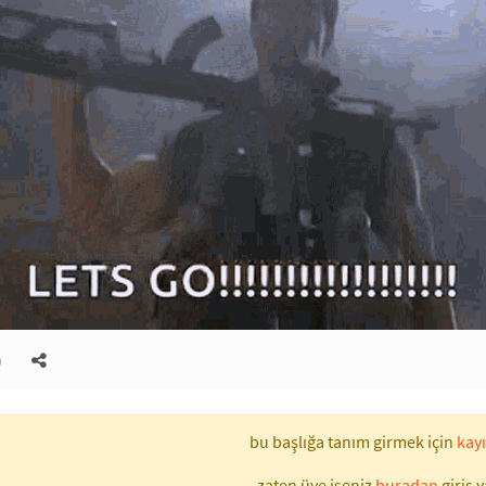
)
bu başlığa tanım girmek için
kayı
zaten üye iseniz
buradan
giriş y