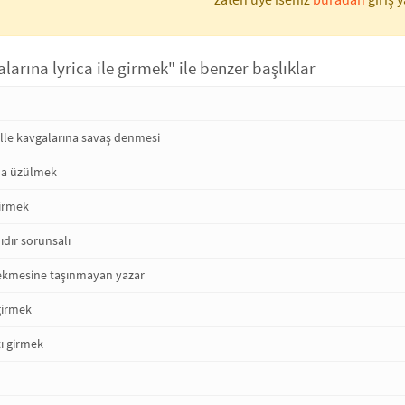
alarına lyrica ile girmek" ile benzer başlıklar
lle kavgalarına savaş denmesi
na üzülmek
girmek
mıdır sorunsalı
 sekmesine taşınmayan yazar
girmek
tı girmek