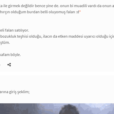
a ile girmek değildir bence yine de. onun bi muadili vardı da onun 
hırçın olduğum burdan belli oluyomuş falan :d
*
li falan satılıyor.
bozukluk teşhisi olduğu, ilacın da etken maddesi uyarıcı olduğu içi
üştüm.
kafam böyle.
)
arına giriş şeklim;