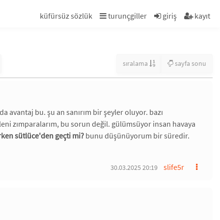
küfürsüz sözlük
turunçgiller
giriş
kayıt
sıralama
sayfa sonu
a avantaj bu. şu an sanırım bir şeyler oluyor. bazı
eleni zımparalarım, bu sorun değil. gülümsüyor insan havaya
rken sütlüce'den geçti mi?
bunu düşünüyorum bir süredir.
slife5r
30.03.2025 20:19