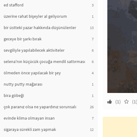
ed stafford
3
üzerine rahat bişeyler al geliyorum
1
bir üstteki yazar hakkında düşünülenler
13
geceye bir şarkı bırak
7
sevgiliyle yapılabilecek aktiviteler
6
selena'nın küçücük çocuğa mendil sattırması
6
ölmeden önce yapılacak bir şey
4
nutty putty mağarası
1
bira göbeği
1
(1)
(1
çok paranız olsa ne yapardınız sorunsalı
26
evinde klima olmayan insan
7
sigaraya sürekli zam yapmak
12