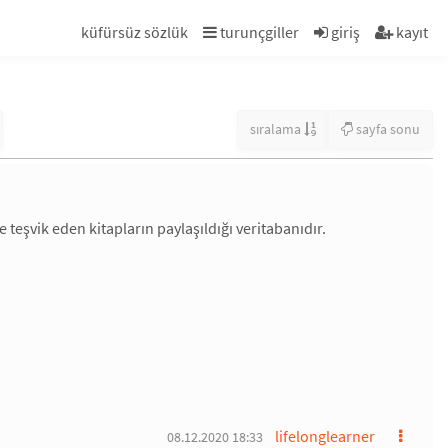
küfürsüz sözlük
turunçgiller
giriş
kayıt
sıralama
sayfa sonu
teşvik eden kitapların paylaşıldığı veritabanıdır.
lifelonglearner
08.12.2020 18:33