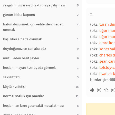
sevgilinin sigarayı bıraktırmaya çalışması
5
2.
günün iddaa kuponu
2
(bkz:
turan du
hatun düşürmek için kedilerden medet
4
ummak
(bkz:
uğur mum
(bkz:
uğur mu
başlıkları alt alta okumak
1
(bkz:
emre kon
duyduğunuz en can alıcı söz
(bkz:
soner yal
9
(bkz:
charles d
mutlu eden basit şeyler
6
(bkz:
sean car
(bkz:
tolstoy-s
hoşlanılmayan kızı rüyada görmek
1
(bkz:
livaneli-
sekssiz tatil
3
bunlar şimdili
köylü kızı fetişi
16
(0)
(0
normal sözlük için öneriler
11
hoşlanılan kızın gece vakti mesaj atması
8
6