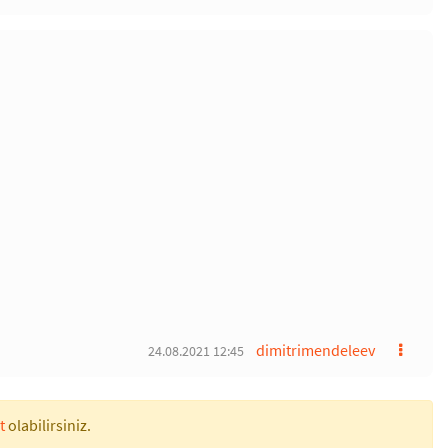
dimitrimendeleev
24.08.2021 12:45
t
olabilirsiniz.