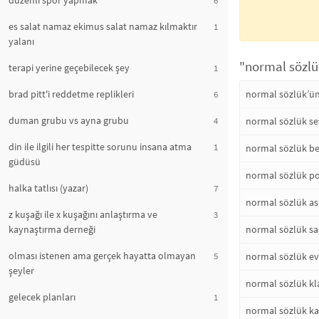
düzenli spor yapmak
es salat namaz ekimus salat namaz kılmaktır
1
yalanı
"normal sözlük
terapi yerine geçebilecek şey
1
brad pitt'i reddetme replikleri
normal sözlük’ün
6
duman grubu vs ayna grubu
4
normal sözlük sev
din ile ilgili her tespitte sorunu insana atma
1
normal sözlük bel
güdüsü
normal sözlük po
halka tatlısı (yazar)
7
normal sözlük ask
z kuşağı ile x kuşağını anlaştırma ve
3
kaynaştırma derneği
normal sözlük sar
olması istenen ama gerçek hayatta olmayan
5
normal sözlük evl
şeyler
normal sözlük kla
gelecek planları
1
normal sözlük ka