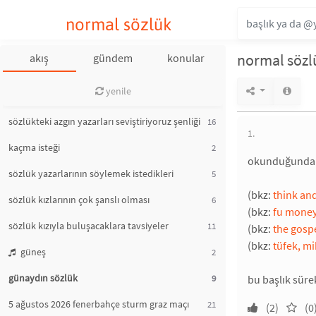
normal sözlük
normal sözlü
akış
gündem
konular
yenile
sözlükteki azgın yazarları seviştiriyoruz şenliği
16
1.
kaçma isteği
2
okunduğunda in
sözlük yazarlarının söylemek istedikleri
5
(bkz:
think and
sözlük kızlarının çok şanslı olması
6
(bkz:
fu money
sözlük kızıyla buluşacaklara tavsiyeler
11
(bkz:
the gosp
(bkz:
tüfek, mi
güneş
2
günaydın sözlük
9
bu başlık süre
5 ağustos 2026 fenerbahçe sturm graz maçı
21
(2)
(0