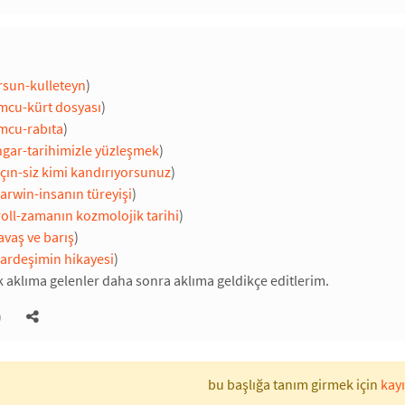
rsun-kulleteyn
)
cu-kürt dosyası
)
mcu-rabıta
)
gar-tarihimizle yüzleşmek
)
çın-siz kimi kandırıyorsunuz
)
arwin-insanın türeyişi
)
roll-zamanın kozmolojik tarihi
)
avaş ve barış
)
kardeşimin hikayesi
)
k aklıma gelenler daha sonra aklıma geldikçe editlerim.
)
bu başlığa tanım girmek için
kayı