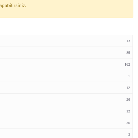
apabilirsiniz.
13
85
162
1
12
26
12
30
3