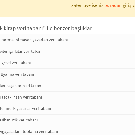
zaten üye iseniz
buradan
giriş y
 kitap veri tabanı" ile benzer başlıklar
 normal olmayan yazarları veri tabanı
ilen şarkılar veri tabanı
gesel veri tabanı
llyanna veri tabanı
er kaçakları veri tabanı
ılacak insan veri tabanı
enmelik yazarlar veri tabanı
sik müzik veri tabanı
vgaya adam toplama veri tabanı