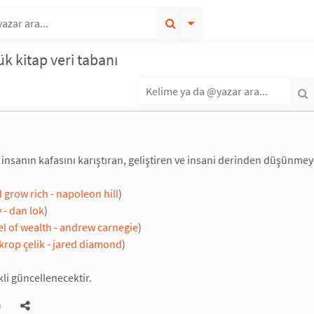
k kitap veri tabanı
sanın kafasını karıştıran, geliştiren ve insani derinden düşünmeye 
 grow rich - napoleon hill
)
 - dan lok
)
el of wealth - andrew carnegie
)
krop çelik - jared diamond
)
kli güncellenecektir.
)