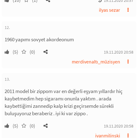
(10)
(1)
19.11.2020 20:57
ilyas sezar
12.
1960 yapımı sovyet akordeonum
(5)
(0)
19.11.2020 20:58
merdivenaltı_müzisyen
13.
2011 model bir zippom var en değerli eşyam yıllardır hiç
kaybetmedim hep sigaramı onunla yaktım . arada
kaybettiğimi zannedip kalp krizi geçirsemde sürekli
buluşuyoruz beraberiz . iyi ki var zippo .
(5)
(0)
19.11.2020 20:58
ivanmilinski