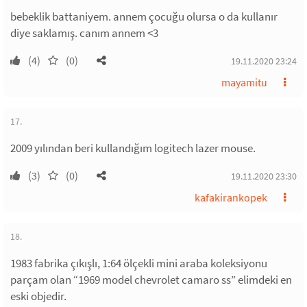
bebeklik battaniyem. annem çocuğu olursa o da kullanır
diye saklamış. canım annem <3
(4)
(0)
19.11.2020 23:24
mayamitu
17.
2009 yılından beri kullandığım logitech lazer mouse.
(3)
(0)
19.11.2020 23:30
kafakirankopek
18.
1983 fabrika çıkışlı, 1:64 ölçekli mini araba koleksiyonu
parçam olan “1969 model chevrolet camaro ss” elimdeki en
eski objedir.