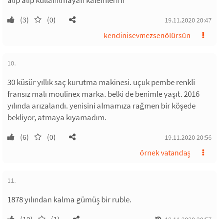
alıp alıp kullanılmayan kalemlerim
(3)
(0)
19.11.2020 20:47
kendinisevmezsenölürsün
10.
30 küsür yıllık saç kurutma makinesi. uçuk pembe renkli
fransız malı moulinex marka. belki de benimle yaşıt. 2016
yılında arızalandı. yenisini almamıza rağmen bir köşede
bekliyor, atmaya kıyamadım.
(6)
(0)
19.11.2020 20:56
örnek vatandaş
11.
1878 yılından kalma gümüş bir ruble.