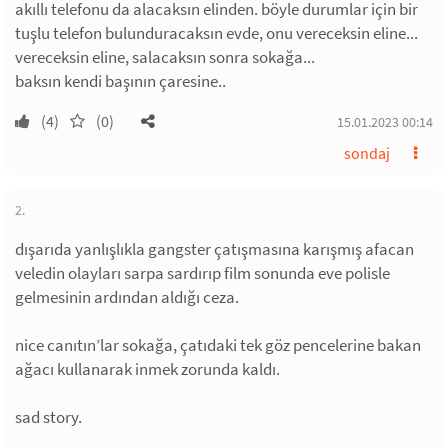
akıllı telefonu da alacaksın elinden. böyle durumlar için bir
tuşlu telefon bulunduracaksın evde, onu vereceksin eline...
vereceksin eline, salacaksın sonra sokağa...
baksın kendi başının çaresine..
(4)
(0)
15.01.2023 00:14
sondaj
2.
dışarıda yanlışlıkla gangster çatışmasına karışmış afacan
veledin olayları sarpa sardırıp film sonunda eve polisle
gelmesinin ardından aldığı ceza.
nice canıtın’lar sokağa, çatıdaki tek göz pencelerine bakan
ağacı kullanarak inmek zorunda kaldı.
sad story.