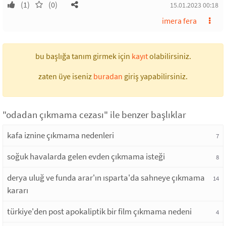
(1)
(0)
15.01.2023 00:18
imera fera
bu başlığa tanım girmek için
kayıt
olabilirsiniz.
zaten üye iseniz
buradan
giriş yapabilirsiniz.
"odadan çıkmama cezası" ile benzer başlıklar
kafa iznine çıkmama nedenleri
7
soğuk havalarda gelen evden çıkmama isteği
8
derya uluğ ve funda arar'ın ısparta'da sahneye çıkmama
14
kararı
türkiye'den post apokaliptik bir film çıkmama nedeni
4