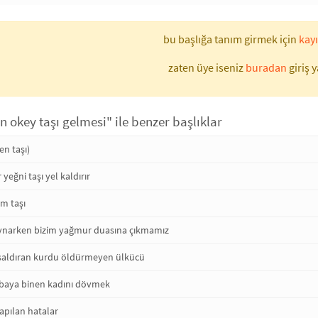
bu başlığa tanım girmek için
kayı
zaten üye iseniz
buradan
giriş y
 okey taşı gelmesi" ile benzer başlıklar
en taşı)
r yeğni taşı yel kaldırır
am taşı
ynarken bizim yağmur duasına çıkmamız
saldıran kurdu öldürmeyen ülkücü
abaya binen kadını dövmek
apılan hatalar