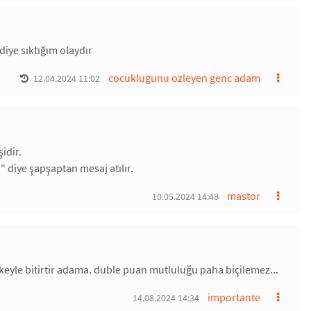
diye sıktığım olaydır
cocuklugunu ozleyen genc adam
12.04.2024 11:02
idir.
i" diye şapşaptan mesaj atılır.
mastor
10.05.2024 14:48
keyle bitirtir adama. duble puan mutluluğu paha biçilemez...
importante
14.08.2024 14:34