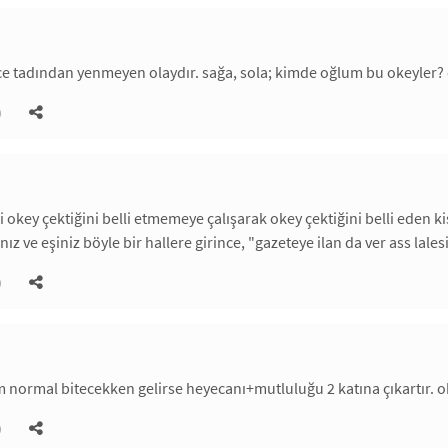
nce tadından yenmeyen olaydır. sağa, sola; kimde oğlum bu okeyler? 
)
 okey çektiğini belli etmemeye çalışarak okey çektiğini belli eden kiş
ız ve eşiniz böyle bir hallere girince, "gazeteye ilan da ver ass lales
)
m normal bitecekken gelirse heyecanı+mutluluğu 2 katına çıkartır. o
)