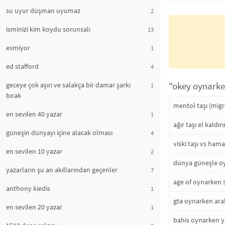
su uyur düşman uyumaz
2
isminizi kim koydu sorunsalı
13
esmiyor
1
ed stafford
4
"okey oynarken
geceye çok aşırı ve salakça bir damar şarkı
1
bırak
mentol taşı (migr
en sevilen 40 yazar
1
ağır taşı el kaldırı
güneşin dünyayı içine alacak olması
4
viski taşı vs ham
en sevilen 10 yazar
2
dünya güneşle o
yazarların şu an akıllarından geçenler
7
age of oynarken 
anthony kiedis
1
gta oynarken ar
en sevilen 20 yazar
1
bahis oynarken y