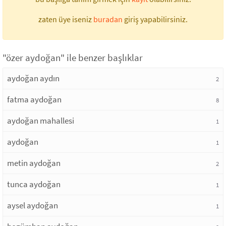
zaten üye iseniz
buradan
giriş yapabilirsiniz.
"özer aydoğan" ile benzer başlıklar
aydoğan aydın
2
fatma aydoğan
8
aydoğan mahallesi
1
aydoğan
1
metin aydoğan
2
tunca aydoğan
1
aysel aydoğan
1