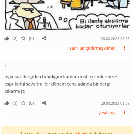
(2)
(0)
28.03.2023 23:26
sanrılar çıldırmış olmalı
7.
uykusuz dergiden tanıdığım karikatürist. çizimlerini ve
esprilerini severim. bir dönem çene adında bir dergi
çıkarmıştı.
(0)
(0)
29.03.2023 01:57
yesilkaya
bu başlığa tanım girmek için
kayıt
olabilirsiniz.