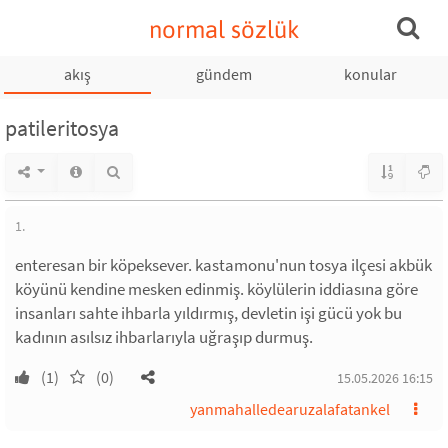
normal sözlük
akış
gündem
konular
patileritosya
1.
enteresan bir köpeksever. kastamonu'nun tosya ilçesi akbük
köyünü kendine mesken edinmiş. köylülerin iddiasına göre
insanları sahte ihbarla yıldırmış, devletin işi gücü yok bu
kadının asılsız ihbarlarıyla uğraşıp durmuş.
(1)
(0)
15.05.2026 16:15
yanmahalledearuzalafatankel