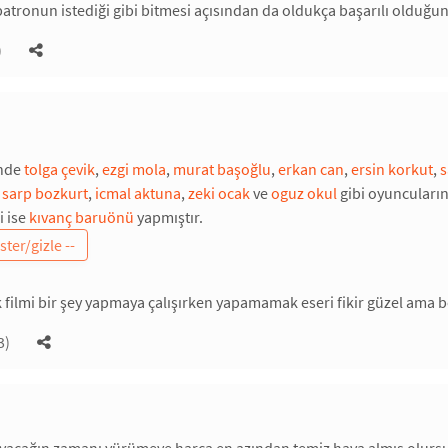
patronun istediği gibi bitmesi açısından da oldukça başarılı olduğun
)
inde
tolga çevik
,
ezgi mola
,
murat başoğlu
,
erkan can
,
ersin korkut
,
s
,
sarp bozkurt
,
icmal aktuna
,
zeki ocak
ve
oguz okul
gibi oyuncuları
i ise
kıvanç baruönü
yapmıştır.
k filmi bir şey yapmaya çalışırken yapamamak eseri fikir güzel ama ben
3)
ayacağın zamanı yürümeye harca en azından temiz hava almış olurs