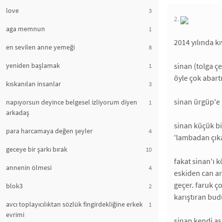
love
3
2.
aga memnun
1
2014 yılında k
en sevilen anne yemeği
8
sinan (tolga ç
yeniden başlamak
1
öyle çok abart
kıskanılan insanlar
3
sinan ürgüp'e 
napıyorsun deyince belgesel izliyorum diyen
1
arkadaş
sinan küçük bir
para harcamaya değen şeyler
4
'lambadan çıkan
geceye bir şarkı bırak
10
fakat sinan'ı 
annenin ölmesi
4
eskiden can ar
geçer. faruk ço
blok3
2
karıştıran bud
avcı toplayıcılıktan sözlük fingirdekliğine erkek
1
evrimi
sinan kendi aş