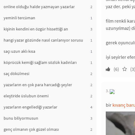
yaz der. peki 
online olduğu halde yazmayan yazarlar
2
yeminli tercüman
1
film renkli kar
uzunyılmaz) di
kişinin kendini en özgür hissettiği an
3
hangi yazar gözünde nasıl canlanıyor sorusu
1
gerek oyunculu
saçı uzun aklı kısa
1
iyi seyirler efe
köprücük kemiği sağlam sözlük kadınları
1
(6)
(3
saç dökülmesi
2
yazarların en çok para harcadığı şeyler
2
3.
eleştiride üslubun önemi
2
bir
kıvanç bar
yazarların engellediği yazarlar
4
bunu biliyormusun
3
genç olmanın çok güzel olması
2