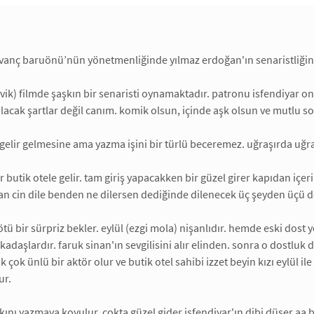
ıvanç baruönü’nün yönetmenliğinde yılmaz erdoğan'ın senaristliğin
evik) filmde şaşkın bir senaristi oynamaktadır. patronu isfendiyar on
ılacak şartlar değil canım. komik olsun, içinde aşk olsun ve mutlu so
gelir gelmesine ama yazma işini bir türlü beceremez. uğraşırda uğra
 butik otele gelir. tam giriş yapacakken bir güzel girer kapıdan içeri 
 cin dile benden ne dilersen dediğinde dilenecek üç şeyden üçü de sens
kötü bir sürpriz bekler. eylül (ezgi mola) nişanlıdır. hemde eski dost
kadaşlardır. faruk sinan'ın sevgilisini alır elinden. sonra o dostl
k çok ünlü bir aktör olur ve butik otel sahibi izzet beyin kızı eylül il
ur.
kını yazmaya koyulur. çokta güzel gider isfendiyar'ın dibi düşer aa