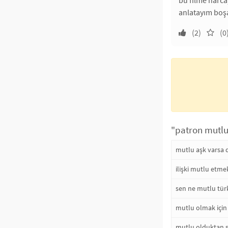
anlatayım boş
(2)
(0
"patron mutlu 
mutlu aşk varsa 
ilişki mutlu etm
sen ne mutlu tür
mutlu olmak içi
mutlu olduktan s