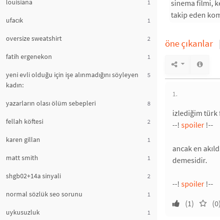
louisiana
sinema filmi, k
1
takip eden komi
ufacık
1
oversize sweatshirt
2
öne çıkanlar
fatih ergenekon
1
yeni evli olduğu için işe alınmadığını söyleyen
5
kadın:
1.
yazarların olası ölüm sebepleri
8
izlediğim türk 
fellah köftesi
2
--!
spoiler
!--
karen gillan
1
ancak en akıld
matt smith
1
demesidir.
shgb02+14a sinyali
2
--!
spoiler
!--
normal sözlük seo sorunu
1
(1)
(0
uykusuzluk
1