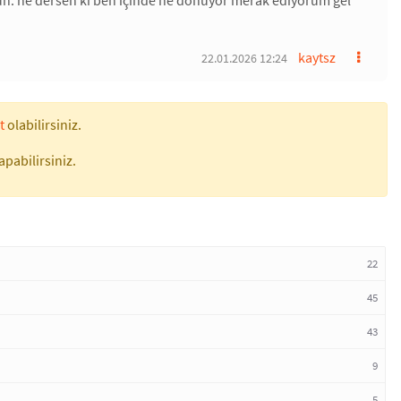
kaytsz
22.01.2026 12:24
t
olabilirsiniz.
apabilirsiniz.
22
45
43
9
5