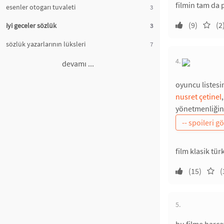
filmin tam da 
esenler otogarı tuvaleti
3
(9)
(2
iyi geceler sözlük
3
sözlük yazarlarının lüksleri
7
4.
devamı ...
oyuncu listes
nusret çetinel
yönetmenliğin
film klasik tür
(15)
(
5.
bu filme harc