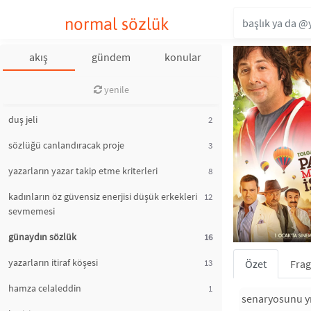
normal sözlük
akış
gündem
konular
yenile
duş jeli
2
sözlüğü canlandıracak proje
3
yazarların yazar takip etme kriterleri
8
kadınların öz güvensiz enerjisi düşük erkekleri
12
sevmemesi
günaydın sözlük
16
yazarların itiraf köşesi
Özet
Fra
13
hamza celaleddin
1
senaryosunu yıl