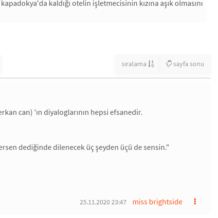
 kapadokya'da kaldığı otelin işletmecisinin kızına aşık olmasını
sıralama
sayfa sonu
 (erkan can) 'ın diyaloglarının hepsi efsanedir.
ilersen dediğinde dilenecek üç şeyden üçü de sensin."
miss brightside
25.11.2020 23:47