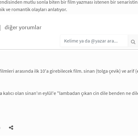
endisinden mutlu sonla biten bir film yazması istenen bir senaristin
k ve romantik olayları anlatıyor.
|
diğer yorumlar
filmleri arasında ilk 10'a girebilecek film. sinan (tolga çevik) ve arif
a kalıcı olan sinan'ın eylül'e "lambadan çıkan cin dile benden ne d
)