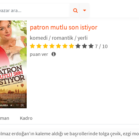
patron mutlu son istiyor
komedi / romantik / yerli
7 / 10
puan ver
gman
Kadro
maz erdoğan'ın kaleme aldığı ve başrollerinde tolga çevik, ezgi mol