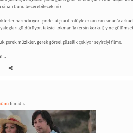
ya sinan bunu becerebilecek mi?
akterler barındırıyor içinde. atçı arif rolüyle erkan can sinan'a arka
yalogları güldürüyor. taksici lokman'la (ersin korkut) yine gülümset
k gerek müzikler, gerek görsel güzellik çekiyor seyirciyi filme.
m...
)
uönü
filmidir.