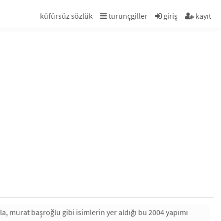
küfürsüz sözlük
turunçgiller
giriş
kayıt
a, murat başroğlu gibi isimlerin yer aldığı bu 2004 yapımı