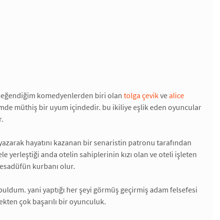
k beğendiğim komedyenlerden biri olan
tolga çevik
ve
alice
lmde müthiş bir uyum içindedir. bu ikiliye eşlik eden oyuncular
r.
o yazarak hayatını kazanan bir senaristin patronu tarafından
yerleştiği anda otelin sahiplerinin kızı olan ve oteli işleten
 tesadüfün kurbanı olur.
a buldum. yani yaptığı her şeyi görmüş geçirmiş adam felsefesi
ekten çok başarılı bir oyunculuk.