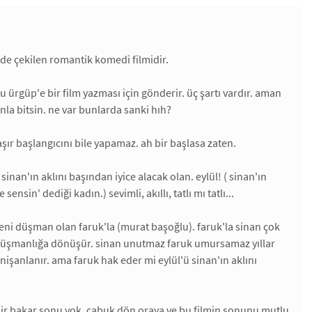
de çekilen romantik komedi filmidir.
u ürgüp'e bir film yazması için gönderir. üç şartı vardır. aman
nla bitsin. ne var bunlarda sanki hıh?
şır başlangıcını bile yapamaz. ah bir başlasa zaten.
sinan'ın aklını başından iyice alacak olan. eylül! ( sinan'ın
in' dediği kadın.) sevimli, akıllı, tatlı mı tatlı...
 yeni düşman olan faruk'la (murat başoğlu). faruk'la sinan çok
uk düşmanlığa dönüşür. sinan unutmaz faruk umursamaz yıllar
e nişanlanır. ama faruk hak eder mi eylül'ü sinan'ın aklını
 bir bakar sonu yok. çabuk dön oraya ve bu filmin sonunu mutlu