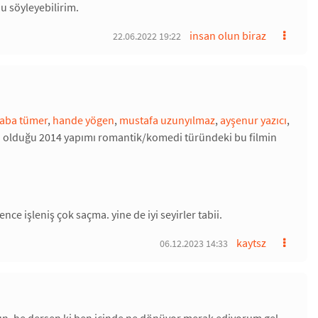
u söyleyebilirim.
insan olun biraz
22.06.2022 19:22
aba tümer
,
hande yögen
,
mustafa uzunyılmaz
,
ayşenur yazıcı
,
n olduğu 2014 yapımı romantik/komedi türündeki bu filmin
ce işleniş çok saçma. yine de iyi seyirler tabii.
kaytsz
06.12.2023 14:33
un. he dersen ki ben içinde ne dönüyor merak ediyorum gel