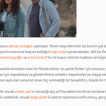
osunu
yılmaz erdoğan
yazmıştır. filmin başrollerinde ise benim ço
 performansına hayran kaldığım
ezgi mola
oynamaktadır. ikili bu fi
murat başoğlu
ve
ersin korkut
’tur ki hepsi rolünün hakkını vermişti
mantik komedisi olan bir filmde diziler ve yazlık filmler için senary
ı için kapadokya’ya gönderilmesi anlatılır. kapadokya’ya ulaşıp otele 
opar aşık olan senarist sinan hiç ummadığı bir tesadüfün, büyük bir
lmdir ancak
erkan can
’ın oynadığı atçı arif karakterinin biraz zorlam
in olabilirdi. ancak
tolga çevik
’in patron tiplemesi nefis olmuş. gerç