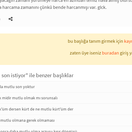
a harcama zamanını çünkü bende harcanmışı var. glck.
)
bu başlığa tanım girmek için
kayı
zaten üye iseniz
buradan
giriş y
son istiyor" ile benzer başlıklar
da mutlu son yoktur
ek midir mutlu olmak mı sorunsalı
k'üm dersen kürt de ne mutlu kürt'üm der
n mutlu olmana gerek olmaması
onra daha mutlu olma arzusu kısır döngüsü