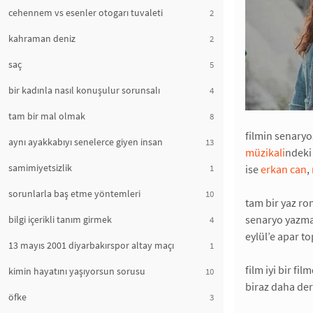
cehennem vs esenler otogarı tuvaleti
2
kahraman deniz
2
saç
5
bir kadınla nasıl konuşulur sorunsalı
4
tam bir mal olmak
8
filmin senary
aynı ayakkabıyı senelerce giyen insan
13
müzikali
ndeki
samimiyetsizlik
ise
erkan can
,
1
sorunlarla baş etme yöntemleri
10
tam bir yaz ro
senaryo yazmas
bilgi içerikli tanım girmek
4
eylül’e apar t
13 mayıs 2001 diyarbakırspor altay maçı
1
film iyi bir fi
kimin hayatını yaşıyorsun sorusu
10
biraz daha der
öfke
3