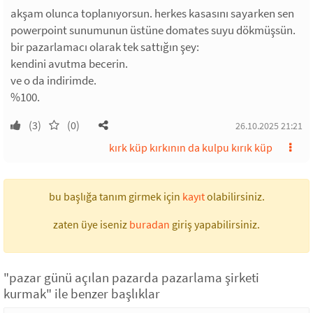
akşam olunca toplanıyorsun. herkes kasasını sayarken sen
powerpoint sunumunun üstüne domates suyu dökmüşsün.
bir pazarlamacı olarak tek sattığın şey:
kendini avutma becerin.
ve o da indirimde.
%100.
(3)
(0)
26.10.2025 21:21
kırk küp kırkının da kulpu kırık küp
bu başlığa tanım girmek için
kayıt
olabilirsiniz.
zaten üye iseniz
buradan
giriş yapabilirsiniz.
"pazar günü açılan pazarda pazarlama şirketi
kurmak" ile benzer başlıklar