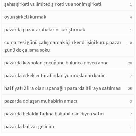
şahıs şirketi vs limited şirketi vs anonim şirketi
1
oyun şirketi kurmak
4
pazarda pazar arabalarını karıştırmak
1
cumartesi günü çalışmamak için kendi işini kurup pazar
10
günü de çalışma şoku
pazarda kaybolan çocuğunu bulunca döven anne
28
pazarda erkekler tarafından yumruklanan kadın
7
hal fiyatı 2 lira olan ıspanağın pazarda 8 liraya satılması
25
pazarda dolaşan muhabirin amacı
3
pazarda helaldir tadına bakabilirsin diyen satıcı
7
pazarda bal var gelinim
1