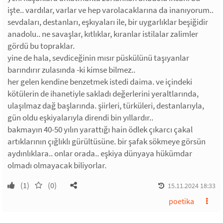
işte.. vardılar, varlar ve hep varolacaklarına da inanıyorum..
sevdaları, destanları, eşkıyaları ile, bir uygarlıklar beşiğidir
anadolu.. ne savaşlar, kıtlıklar, kıranlar istilalar zalimler
gördü bu topraklar.
yine de hala, sevdiceğinin mısır püskülünü taşıyanlar
barındırır zulasında -ki kimse bilmez..
her gelen kendine benzetmek istedi daima. ve içindeki
kötülerin de ihanetiyle sakladı değerlerini yeraltlarında,
ulaşılmaz dağ başlarında. şiirleri, türküleri, destanlarıyla,
gün oldu eşkiyalarıyla direndi bin yıllardır..
bakmayın 40-50 yılın yarattığı hain ödlek çıkarcı çakal
artıklarının çığlıklı gürültüsüne. bir şafak sökmeye görsün
aydınlıklara.. onlar orada.. eşkiya dünyaya hükümdar
olmadı olmayacak biliyorlar.
(1)
(0)
15.11.2024 18:33
poetika