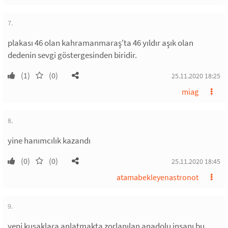
7.
plakası 46 olan kahramanmaraş'ta 46 yıldır aşık olan
dedenin sevgi göstergesinden biridir.
(1)
(0)
25.11.2020 18:25
miag
8.
yine hanımcılık kazandı
(0)
(0)
25.11.2020 18:45
atamabekleyenastronot
9.
yeni kuşaklara anlatmakta zorlanılan anadolu insanı bu