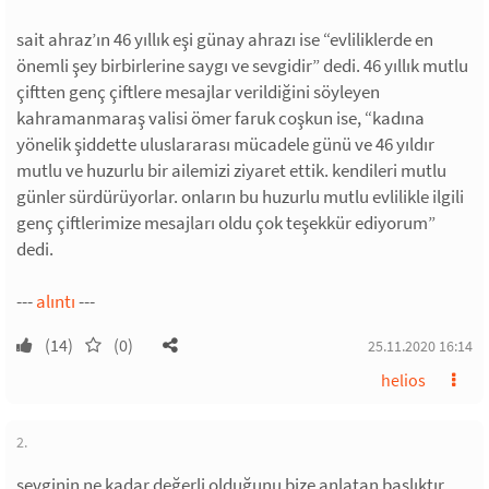
sait ahraz’ın 46 yıllık eşi günay ahrazı ise “evliliklerde en
önemli şey birbirlerine saygı ve sevgidir” dedi. 46 yıllık mutlu
çiftten genç çiftlere mesajlar verildiğini söyleyen
kahramanmaraş valisi ömer faruk coşkun ise, “kadına
yönelik şiddette uluslararası mücadele günü ve 46 yıldır
mutlu ve huzurlu bir ailemizi ziyaret ettik. kendileri mutlu
günler sürdürüyorlar. onların bu huzurlu mutlu evlilikle ilgili
genç çiftlerimize mesajları oldu çok teşekkür ediyorum”
dedi.
---
alıntı
---
(14)
(0)
25.11.2020 16:14
helios
2.
sevginin ne kadar değerli olduğunu bize anlatan başlıktır.