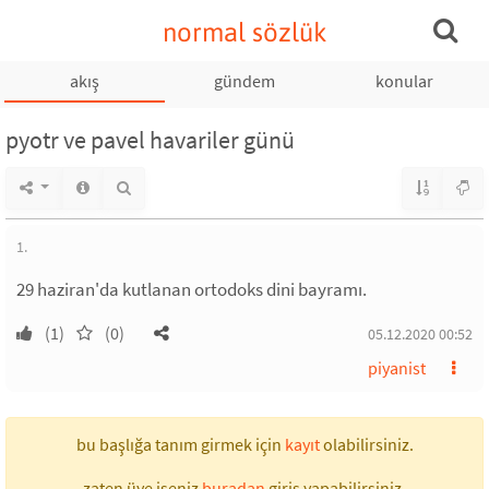
normal sözlük
akış
gündem
konular
pyotr ve pavel havariler günü
1.
29 haziran'da kutlanan ortodoks dini bayramı.
(1)
(0)
05.12.2020 00:52
piyanist
bu başlığa tanım girmek için
kayıt
olabilirsiniz.
zaten üye iseniz
buradan
giriş yapabilirsiniz.