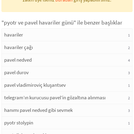
"pyotr ve pavel havariler günü" ile benzer başlıklar
havariler
1
havariler çağı
2
pavel nedved
4
pavel durov
3
pavel vladimiroviç kluşantsev
1
telegram’ın kurucusu pavel’in gözaltına alınması
2
hanımı pavel nedved gibi sevmek
3
pyotr stolypin
1