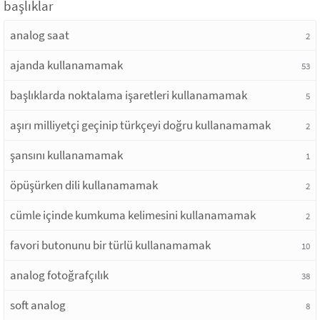
başlıklar
analog saat
2
ajanda kullanamamak
53
başlıklarda noktalama işaretleri kullanamamak
5
aşırı milliyetçi geçinip türkçeyi doğru kullanamamak
2
şansını kullanamamak
1
öpüşürken dili kullanamamak
2
cümle içinde kumkuma kelimesini kullanamamak
2
favori butonunu bir türlü kullanamamak
10
analog fotoğrafçılık
38
soft analog
8