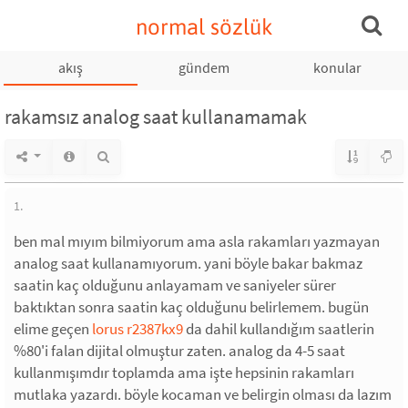
normal sözlük
akış
gündem
konular
rakamsız analog saat kullanamamak
1.
ben mal mıyım bilmiyorum ama asla rakamları yazmayan
analog saat kullanamıyorum. yani böyle bakar bakmaz
saatin kaç olduğunu anlayamam ve saniyeler sürer
baktıktan sonra saatin kaç olduğunu belirlemem. bugün
elime geçen
lorus r2387kx9
da dahil kullandığım saatlerin
%80'i falan dijital olmuştur zaten. analog da 4-5 saat
kullanmışımdır toplamda ama işte hepsinin rakamları
mutlaka yazardı. böyle kocaman ve belirgin olması da lazım