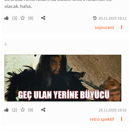
olacak. haha.
(3)
(0)
20.11.2025 19:11
sojourant
2.
(2)
(0)
20.11.2025 19:32
retro spektif