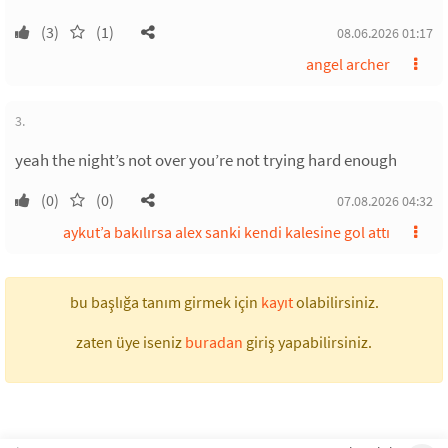
(3)
(1)
08.06.2026 01:17
angel archer
3.
yeah the night’s not over you’re not trying hard enough
(0)
(0)
07.08.2026 04:32
aykut’a bakılırsa alex sanki kendi kalesine gol attı
bu başlığa tanım girmek için
kayıt
olabilirsiniz.
zaten üye iseniz
buradan
giriş yapabilirsiniz.