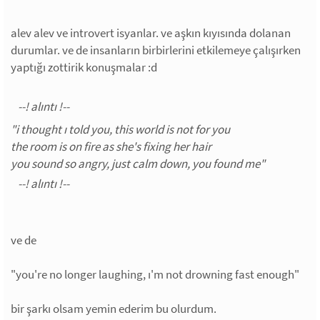
alev alev ve introvert isyanlar. ve aşkın kıyısında dolanan
durumlar. ve de insanların birbirlerini etkilemeye çalışırken
yaptığı zottirik konuşmalar :d
"i thought ı told you, this world is not for you
the room is on fire as she's fixing her hair
you sound so angry, just calm down, you found me"
ve de
"you're no longer laughing, ı'm not drowning fast enough"
bir şarkı olsam yemin ederim bu olurdum.