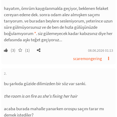
hayatım, ömrüm kaygılanmakla geçiyor, beklenen felaket
cereyan edene dek. sonra odam alev almışken saçımı
tarıyorum. ve buradan beylere sesleniyorum, yeterince uzun
süre gülmüyorsunuz ve de ben de hızla gülüşünüzde
boğulamıyorum
*
. siz gülemeyecek kadar kabızsınız diye her
defasında aşkı teğet geçiyoruz...
(3)
(1)
08.06.2026 01:13
scaremongering
2.
bu şarkıda güzide dilimizden bir söz var sanki.
the room is on fire as she's fixing her hair
acaba burada mahalle yanarken orospu saçını tarar mı
demek istediler?