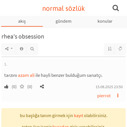
normal sözlük
akış
gündem
konular
rhea's obsession
1.
tarzını
azam ali
ile hayli benzer bulduğum sanatçı.
(0)
(0)
15.08.2025 23:50
pierrot
bu başlığa tanım girmek için
kayıt
olabilirsiniz.
zaten üye iseniz
buradan
giriş yapabilirsiniz.