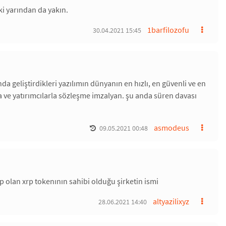
ki yarından da yakın.
1barfilozofu
30.04.2021 15:45
a geliştirdikleri yazılımın dünyanın en hızlı, en güvenli ve en
ve yatırımcılarla sözleşme imzalyan. şu anda süren davası
asmodeus
09.05.2021 00:48
p olan xrp tokenının sahibi olduğu şirketin ismi
altyazilixyz
28.06.2021 14:40