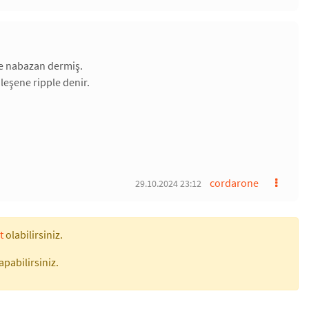
de nabazan dermiş.
leşene ripple denir.
cordarone
29.10.2024 23:12
t
olabilirsiniz.
apabilirsiniz.