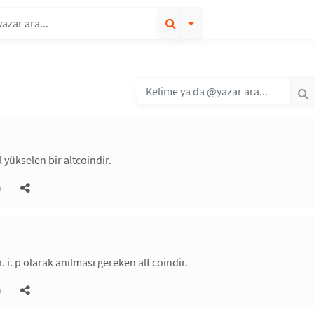
 yükselen bir altcoindir.
)
 r. i. p olarak anılması gereken alt coindir.
)