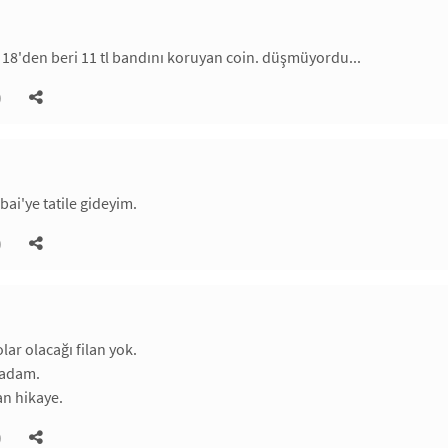
 18'den beri 11 tl bandını koruyan coin. düşmüyordu...
)
bai'ye tatile gideyim.
)
ar olacağı filan yok.
 adam.
an hikaye.
)