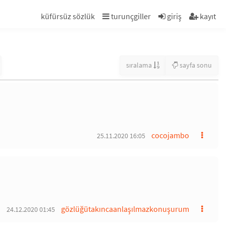
küfürsüz sözlük
turunçgiller
giriş
kayıt
sıralama
sayfa sonu
cocojambo
25.11.2020 16:05
gözlüğütakıncaanlaşılmazkonuşurum
24.12.2020 01:45