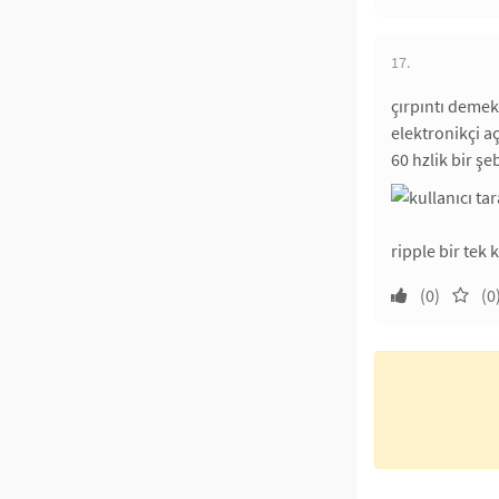
17.
çırpıntı demek
elektronikçi a
60 hzlik bir ş
ripple bir tek
(0)
(0