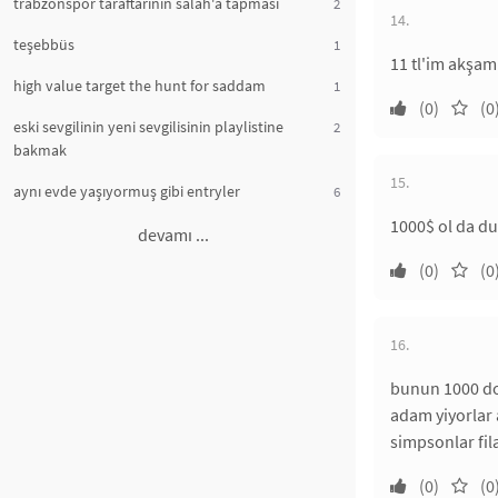
trabzonspor taraftarının salah'a tapması
2
14.
teşebbüs
1
11 tl'im akşam
high value target the hunt for saddam
1
(0)
(0
eski sevgilinin yeni sevgilisinin playlistine
2
bakmak
15.
aynı evde yaşıyormuş gibi entryler
6
1000$ ol da du
devamı ...
(0)
(0
16.
bunun 1000 dol
adam yiyorlar
simpsonlar fil
(0)
(0