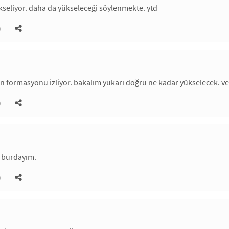
seliyor. daha da yükseleceği söylenmekte. ytd
)
en formasyonu izliyor. bakalım yukarı doğru ne kadar yükselecek. ve t
)
a burdayım.
)