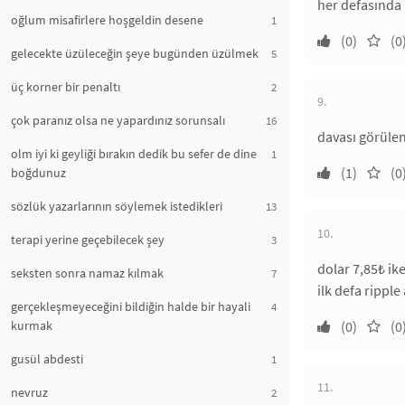
her defasında
oğlum misafirlere hoşgeldin desene
1
(0)
(0
gelecekte üzüleceğin şeye bugünden üzülmek
5
üç korner bir penaltı
2
9.
çok paranız olsa ne yapardınız sorunsalı
16
davası görülen
olm iyi ki geyliği bırakın dedik bu sefer de dine
1
(1)
(0
boğdunuz
sözlük yazarlarının söylemek istedikleri
13
10.
terapi yerine geçebilecek şey
3
dolar 7,85₺ ik
seksten sonra namaz kılmak
7
ilk defa rippl
gerçekleşmeyeceğini bildiğin halde bir hayali
4
kurmak
(0)
(0
gusül abdesti
1
11.
nevruz
2