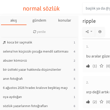
normal sözlük
ripple
akış
gündem
konular
yenile
koca bir saçmalık
1
1.
selena'nın küçücük çocuğa mendil sattırması
4
bu aralar güzel
abuzer kömürcü
2
(1)
(0
bir üstteki yazar hakkında düşünülenler
8
anın fotoğrafı
5
2.
6 ağustos 2026 hradec kralove beşiktaş maçı
4
xrp değil artık
oya aydoğan
1
(2)
(0
sözlük yazarlarının fotoğrafları
6