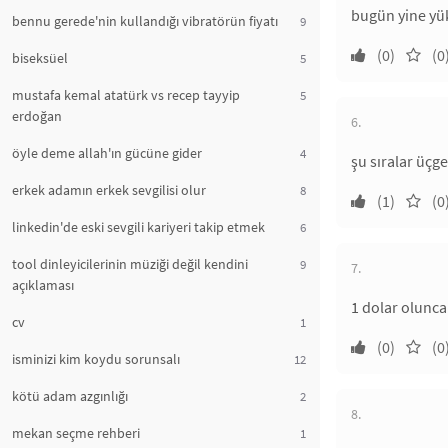
bugün yine yük
bennu gerede'nin kullandığı vibratörün fiyatı
9
(0)
(0
biseksüel
5
mustafa kemal atatürk vs recep tayyip
5
erdoğan
6.
öyle deme allah'ın gücüne gider
4
şu sıralar üçg
erkek adamın erkek sevgilisi olur
8
(1)
(0
linkedin'de eski sevgili kariyeri takip etmek
6
tool dinleyicilerinin müziği değil kendini
9
7.
açıklaması
1 dolar olunc
cv
1
(0)
(0
isminizi kim koydu sorunsalı
12
kötü adam azgınlığı
2
8.
mekan seçme rehberi
1