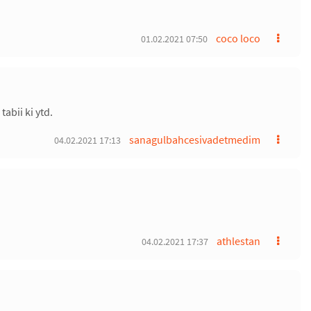
coco loco
01.02.2021 07:50
abii ki ytd.
sanagulbahcesivadetmedim
04.02.2021 17:13
athlestan
04.02.2021 17:37