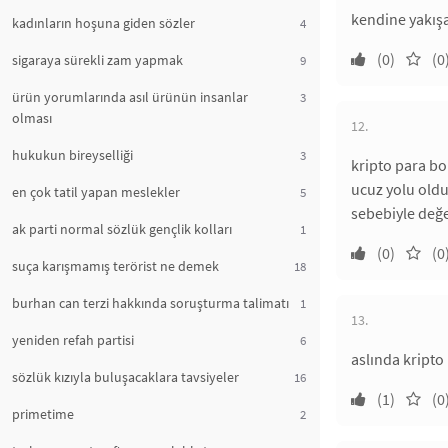
kendine yakışa
kadınların hoşuna giden sözler
4
(0)
(0
sigaraya sürekli zam yapmak
9
ürün yorumlarında asıl ürünün insanlar
3
olması
12.
hukukun bireyselliği
3
kripto para bo
ucuz yolu oldu
en çok tatil yapan meslekler
5
sebebiyle değe
ak parti normal sözlük gençlik kolları
1
(0)
(0
suça karışmamış terörist ne demek
18
burhan can terzi hakkında soruşturma talimatı
1
13.
yeniden refah partisi
6
aslında kripto
sözlük kızıyla buluşacaklara tavsiyeler
16
(1)
(0
primetime
2