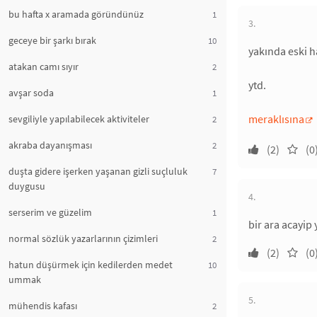
bu hafta x aramada göründünüz
1
3.
geceye bir şarkı bırak
10
yakında eski h
atakan camı sıyır
2
ytd.
avşar soda
1
meraklısına
sevgiliyle yapılabilecek aktiviteler
2
akraba dayanışması
2
(2)
(0
duşta gidere işerken yaşanan gizli suçluluk
7
duygusu
4.
serserim ve güzelim
1
bir ara acayip
normal sözlük yazarlarının çizimleri
2
(2)
(0
hatun düşürmek için kedilerden medet
10
ummak
5.
mühendis kafası
2