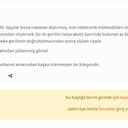
tir. tıpçılar buna nabazan diyormuş. eski elektronik mühendisleri 
çısından söylersek: bir dc gerilim (veya akım) üzerinde bulunan ac bi
ebeke gerilimin doğrultulmasından sonra olulan ripple.
 kullanım amacından başka istenmeyen bir bileşendir.
)
bu başlığa tanım girmek için
kayı
zaten üye iseniz
buradan
giriş y