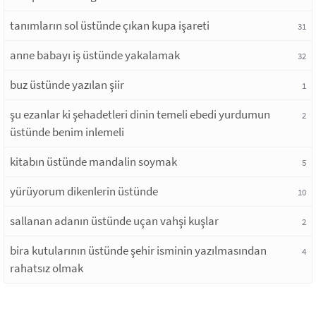
tanımların sol üstünde çıkan kupa işareti
31
anne babayı iş üstünde yakalamak
32
buz üstünde yazılan şiir
1
şu ezanlar ki şehadetleri dinin temeli ebedi yurdumun
2
üstünde benim inlemeli
kitabın üstünde mandalin soymak
5
yürüyorum dikenlerin üstünde
10
sallanan adanın üstünde uçan vahşi kuşlar
2
bira kutularının üstünde şehir isminin yazılmasından
4
rahatsız olmak