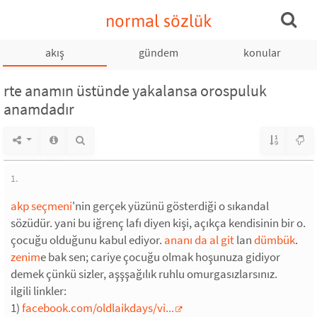
normal sözlük
akış
gündem
konular
rte anamın üstünde yakalansa orospuluk
anamdadır
1.
akp seçmeni
'nin gerçek yüzünü gösterdiği o sıkandal
sözüdür. yani bu iğrenç lafı diyen kişi, açıkça kendisinin bir o.
çocuğu olduğunu kabul ediyor.
ananı da al git
lan
dümbük
.
zenim
e bak sen; cariye çocuğu olmak hoşunuza gidiyor
demek çünkü sizler, aşşşağılık ruhlu omurgasızlarsınız.
ilgili linkler:
1)
facebook.com/oldlaikdays/vi...