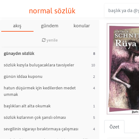
normal sözlük
akış
gündem
konular
yenile
günaydın sözlük
8
sözlük kızıyla buluşacaklara tavsiyeler
10
günün iddaa kuponu
2
hatun düşürmek için kedilerden medet
4
ummak
başlıkları alt alta okumak
1
sözlük kızlarının çok şanslı olması
5
Özet
sevgilinin sigarayı bıraktırmaya çalışması
4