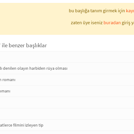
bu başlığa tanım girmek için
kayı
zaten üye iseniz
buradan
giriş y
ile benzer başlıklar
dı denilen olayın harbiden rüya olması
ın romanı
romanı
tlerce filmini izleyen tip