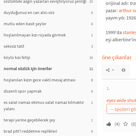
sözlükteki azgın yazarları seviştiriyoruz şenliği
15
orijinal adı:
tr
yazar:
arthur s
duyduğunuz en can alıcı söz
9
yayım yılı: 1926
mutlu eden basit şeyler
6
1999'da
stanle
hoşlanılmayan kızı rüyada görmek
1
eşi albertine'i
sekssiz tatil
3
öne çıkanlar
köylü kızı fetişi
16
normal sözlük için öneriler
11
hoşlanılan kızın gece vakti mesaj atması
8
1.
düzenli spor yapmak
6
eyes wide shu
es salat namaz ekimus salat namaz kılmaktır
1
yalanı
terapi yerine geçebilecek şey
1
(4)
(0
brad pitt'i reddetme replikleri
6