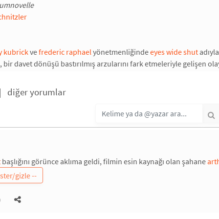
aumnovelle
chnitzler
y kubrick
ve
frederic raphael
yönetmenliğinde
eyes wide shut
adıyla
n, bir davet dönüşü bastırılmış arzularını fark etmeleriyle gelişen olay
|
diğer yorumlar
t
başlığını görünce aklıma geldi, filmin esin kaynağı olan şahane
art
)