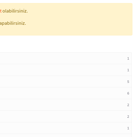
t
olabilirsiniz.
apabilirsiniz.
1
1
5
6
2
2
1