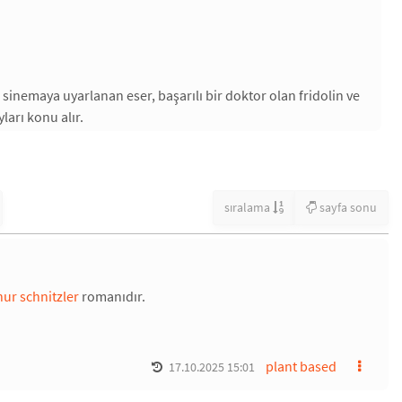
 sinemaya uyarlanan eser, başarılı bir doktor olan fridolin ve
ları konu alır.
sıralama
sayfa sonu
hur schnitzler
romanıdır.
plant based
17.10.2025 15:01