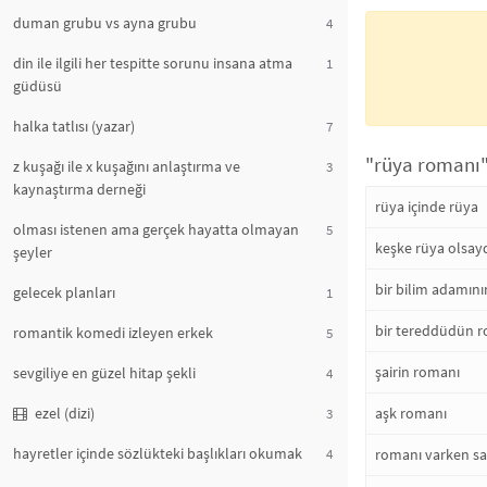
duman grubu vs ayna grubu
4
din ile ilgili her tespitte sorunu insana atma
1
güdüsü
halka tatlısı (yazar)
7
"rüya romanı" 
z kuşağı ile x kuşağını anlaştırma ve
3
kaynaştırma derneği
rüya içinde rüya
olması istenen ama gerçek hayatta olmayan
5
keşke rüya olsay
şeyler
bir bilim adamın
gelecek planları
1
bir tereddüdün 
romantik komedi izleyen erkek
5
şairin romanı
sevgiliye en güzel hitap şekli
4
aşk romanı
ezel (dizi)
3
hayretler içinde sözlükteki başlıkları okumak
romanı varken saa
4