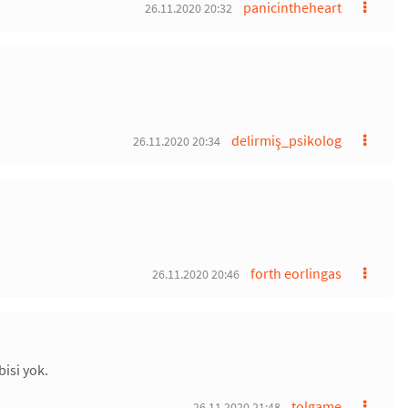
panicintheheart
26.11.2020 20:32
delirmiş_psikolog
26.11.2020 20:34
forth eorlingas
26.11.2020 20:46
bisi yok.
tolgame
26.11.2020 21:48