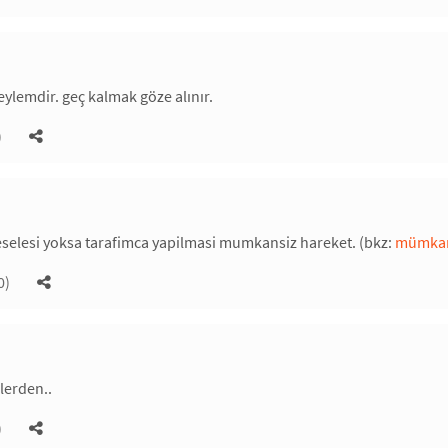
lemdir. geç kalmak göze alınır.
)
selesi yoksa tarafimca yapilmasi mumkansiz hareket. (bkz:
mümkan
0)
lerden..
)