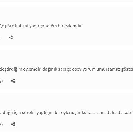
e göre kat kat yadırgandığın bir eylemdir.
)
leştirdiğim eylemdir. dağınık saçı çok seviyorum umursamaz göster
2)
 olduğu için sürekli yaptığım bir eylem.çünkü tararsam daha da kötü
2)