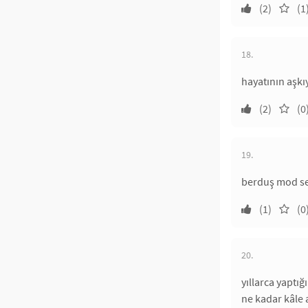
(2)
(1
18.
hayatının aşkı
(2)
(0
19.
berduş mod se
(1)
(0
20.
yıllarca yaptı
ne kadar kâle 