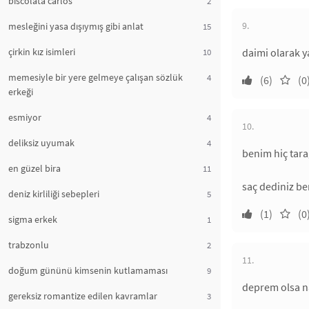
biscolata carlos
2
9.
mesleğini yasa dışıymış gibi anlat
15
çirkin kız isimleri
daimi olarak y
10
memesiyle bir yere gelmeye çalışan sözlük
4
(6)
(0
erkeği
esmiyor
4
10.
deliksiz uyumak
4
benim hiç tara
en güzel bira
11
saç dediniz be
deniz kirliliği sebepleri
5
(1)
(0
sigma erkek
1
trabzonlu
2
11.
doğum gününü kimsenin kutlamaması
9
deprem olsa n
gereksiz romantize edilen kavramlar
3