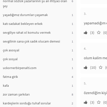
normal sözlük yazarlarının şu an ihtiyacı olan
6
şey
3.
yaşadığımız durumları yaşamak
1
yapamadığım ey
katı sadakat bekleyen erkek
1
(3)
(0
sevgiliye rahat ol komutu vermek
1
sevgilinin sana çok sadık olucam demesi
1
4.
çok asosyal
1
olum kalim me
çok sosyal
1
(10)
(
uckornerbirpenalti.com
1
fatma girik
4
5.
kafa
1
özendiğim kişi
zor zaman şarkıları
8
(3)
(0
kardeşlerin sorduğu tuhaf sorular
2