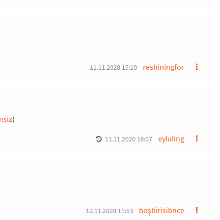
reshiningfor
11.11.2020 15:10
sız
)
eyluling
11.11.2020 16:07
boşbirisibnce
12.11.2020 11:53