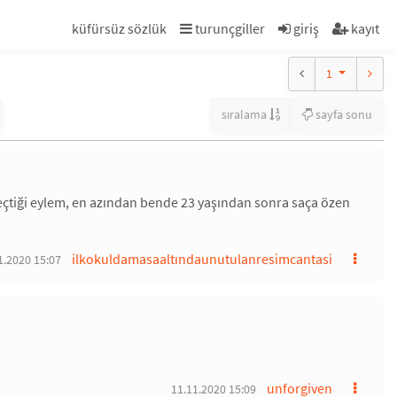
küfürsüz sözlük
turunçgiller
giriş
kayıt
1
sıralama
sayfa sonu
geçtiği eylem, en azından bende 23 yaşından sonra saça özen
ilkokuldamasaaltındaunutulanresimcantasi
1.2020 15:07
unforgiven
11.11.2020 15:09