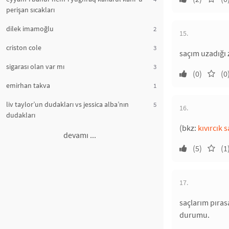
perişan sıcakları
dilek imamoğlu
2
15.
criston cole
3
saçım uzadığı
sigarası olan var mı
3
(0)
(0
emirhan takva
1
liv taylor’un dudakları vs jessica alba’nın
5
16.
dudakları
(bkz:
kıvırcık s
devamı ...
(5)
(1
17.
saçlarım pıras
durumu.