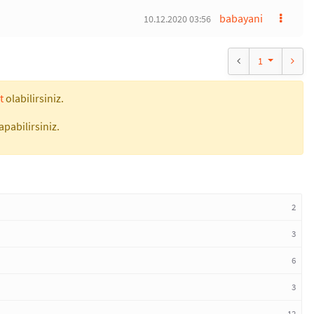
babayani
10.12.2020 03:56
1
t
olabilirsiniz.
apabilirsiniz.
2
3
6
3
12