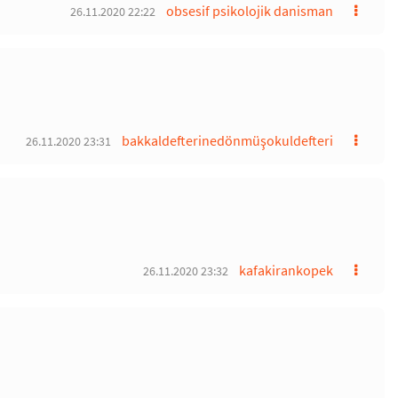
obsesif psikolojik danisman
26.11.2020 22:22
bakkaldefterinedönmüşokuldefteri
26.11.2020 23:31
kafakirankopek
26.11.2020 23:32