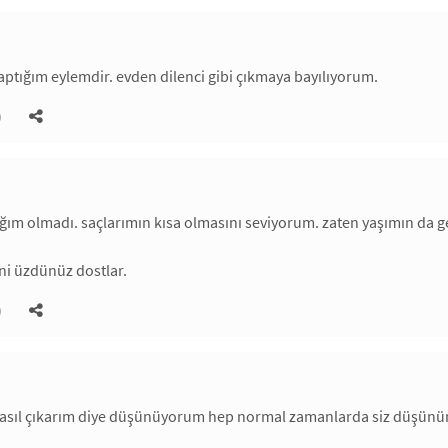
aptığım eylemdir. evden dilenci gibi çıkmaya bayılıyorum.
)
ğım olmadı. saçlarımın kısa olmasını seviyorum. zaten yaşımın da ge
ni üzdünüz dostlar.
)
asıl çıkarım diye düşünüyorum hep normal zamanlarda siz düşünü