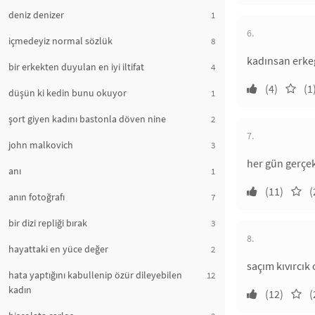
deniz denizer
1
6.
içmedeyiz normal sözlük
8
kadınsan erkeğ
bir erkekten duyulan en iyi iltifat
4
(4)
(1
düşün ki kedin bunu okuyor
1
şort giyen kadını bastonla döven nine
2
7.
john malkovich
3
her gün gerçek
anı
1
(11)
(
anın fotoğrafı
7
bir dizi repliği bırak
3
8.
hayattaki en yüce değer
2
saçım kıvırcık
hata yaptığını kabullenip özür dileyebilen
12
kadın
(12)
(