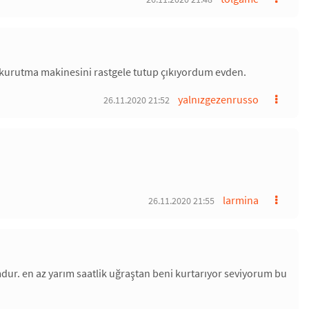
 kurutma makinesini rastgele tutup çıkıyordum evden.
yalnızgezenrusso
26.11.2020 21:52
larmina
26.11.2020 21:55
dur. en az yarım saatlik uğraştan beni kurtarıyor seviyorum bu