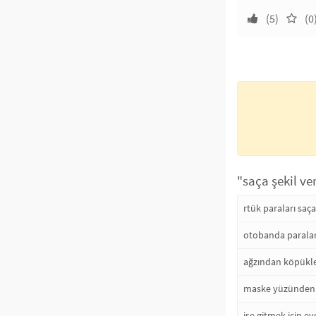
(5)
(0
"saça şekil v
rtük paraları saç
otobanda paralar
ağzından köpükle
maske yüzünden
işe gitmek için e