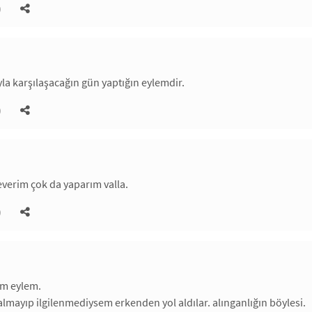
)
yla karşılaşacağın gün yaptığın eylemdir.
)
verim çok da yaparım valla.
)
ğım eylem.
almayıp ilgilenmediysem erkenden yol aldılar. alınganlığın böylesi.