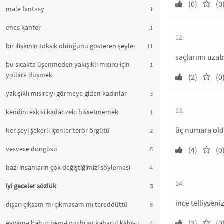
(0)
(0
male fantasy
1
enes kanter
1
12.
bir ilişkinin toksik olduğunu gösteren şeyler
11
saçlarımı uzat
bu sıcakta üşenmeden yakışıklı mısırcı için
1
yollara düşmek
(2)
(0
yakışıklı mısırcıyı görmeye giden kadınlar
3
13.
kendini eskisi kadar zeki hissetmemek
1
üç numara old
her şeyi şekerli içenler terör örgütü
2
vesvese döngüsü
5
(4)
(0
bazı insanların çok değiştiğimizi söylemesi
4
14.
iyi geceler sözlük
3
ince telliyseni
dışarı çıksam mı çıkmasam mı tereddüttü
6
(2)
(0
eyyam-ı bahur nem-i yughraq kaharül kahr-u
4