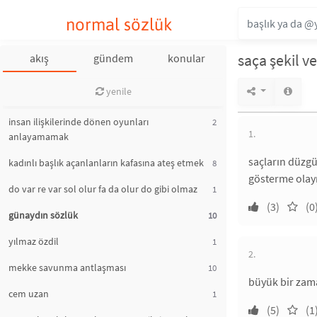
normal sözlük
saça şekil 
akış
gündem
konular
yenile
insan ilişkilerinde dönen oyunları
2
1.
anlayamamak
saçların düzgü
kadınlı başlık açanlanların kafasına ateş etmek
8
gösterme olayı 
do var re var sol olur fa da olur do gibi olmaz
1
(3)
(0
günaydın sözlük
10
yılmaz özdil
1
2.
mekke savunma antlaşması
10
büyük bir zam
cem uzan
1
(5)
(1