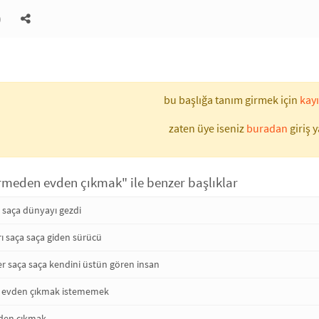
)
bu başlığa tanım girmek için
kayı
zaten üye iseniz
buradan
giriş y
ermeden evden çıkmak" ile benzer başlıklar
a saça dünyayı gezdi
ı saça saça giden sürücü
r saça saça kendini üstün gören insan
 evden çıkmak istememek
vden çıkmak